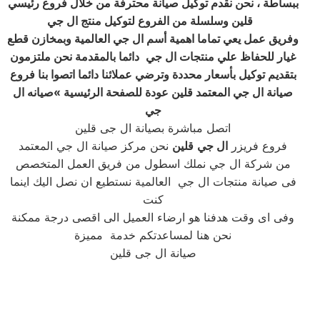
ببساطة ، نحن نقدم توكيل صيانة محترفة من خلال فروع رئيسي
قلين وسلسلة من الفروع لتوكيل منتج ال جي
وفريق عمل يعي تماما اهمية أسم ال جي العالمية وبمخازن قطع
غيار للحفاظ علي منتجات ال جي
دائما بالمقدمة نحن ملتزمون
بتقديم توكيل بأسعار محددة وترضي عملائنا دائما اتصوا بنا فروع
صيانة ال جي المعتمد قلين عودة للصفحة الرئيسية
»صيانه ال
جي
اتصل مباشرة بصيانة ال جى قلين
فروع فريزر
ال جي
قلين
نحن مركز صيانة ال جي المعتمد
من شركة ال جي نملك اسطول من فريق العمل المتخصص
فى صيانة منتجات ال جي العالمية نستطيع ان نصل اليك اينما
كنت
وفى اى وقت هدفنا هو ارضاء العميل الى اقصى درجة ممكنة
نحن هنا لمساعدتكم خدمة مميزة
صيانة ال جى قلين