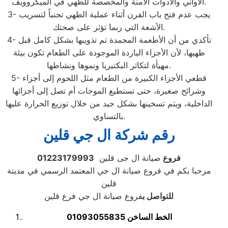
الأواني والأدوات الآمنة والمخصصة للطهي في الميكروويف.
3- يجب عدم فتح باب الفرن أثناء عملية الطهي تجنباً لتسريب
الأشعة التي ربما تؤثر على صحتك.
4- تأكدي من أن الأطعمة المجمدة تم تذويبها بشكل كامل قبل
طهيها، لأن الأجزاء الباردة الموجودة على الطعام تكون بيئة
مهيأة لتكاثر البكتيريا ونموها ونشاطها.
5- قطعي الأجزاء الكبيرة من الطعام مثل اللحوم إلى أجزاء
وشرائح صغيرة، حتى تستطيع الموجات أم تصل إلى أجزائها
الداخلية، ويتم تسخينها بشكل جيد من خلال توزيع الحرارة عليها
بالتساوي.
رقم شركة ال جي قلين
فروع
صيانة ال جى قلين
01223179993
مرحبا بكم في فروع صيانة ال جي المعتمد الرسمي في مدينة
قلين
للتواصل ب
فروع صيانة ال جي فرع قلين
الخط الساخن
01093055835