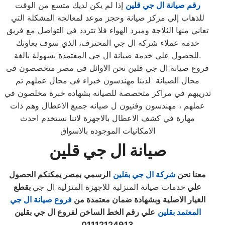
رقم صيانة ال جي قلين
إذا لم يكن لديك متسع من الوقت
للذهاب إلي مركز صيانة وحجز موعد لمعالجة المشكلة التي
تعاني منها الثلاجة ومبرد الهواء فلا تتردد في التواصل مع فريق
خدمه عملاء شركه ال جي المحترف، الذي سوف يعاونك
للحصول علي خدمة صيانة ال جي المعتمدة بسهولة بالغة.
فروع صيانة ال جي قلين نحن الاوائل فى مصر متخصصون فى
مجال الصيانة لدينا مهندسون خبراء في مجال عملهم تم
تدريبهم في مراكز متخصصة للصيانه بشهاده خبرة مخلصون في
عملهم ، مهندسون وفنيون ل صيانه جميع الاعطال وهم ذات
مهارة في كشف الاعطال بالاجهزة لاننا نستخدم احدث
الامكانيات الموجوده بالاسواق
صيانة ال جي قلين
معنا نحن
شركة ال جي ب
قلين
الرسمي
بمصر يمكنكم الحصول
علي
خدمات صيانة المنزلية للاجهزة المنزلية ال جي
بقطع
الغيار الاصلية وبشهادة ضمان معتمدة من
فروع صيانة ال جي
المعتمد بقلين
علي رقم الخط الساخن لفروع ال جي بقلين
01112124913