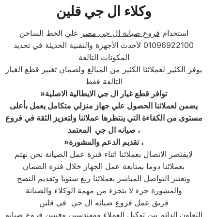
وكلاء ال جي قلين
استخدام
فروع صيانة ال جي مصر
علي الخط الساخن
01096922100 لأحدث الأجهزة والتقنية الحديثة في تحديد
المكونات التالفة
يوفر الكثير لعملائنا الكثير من المبالغ ولضمان تغيير قطع الغيار
التالفة فقط
»توافر قطع غيار ال جي الايطالية الاصلية
يضمن لعملائنا الحصول علي جهاز منزلي متكامل يعمل بأعلى
مستوى من الكفاءة التي ينتظرها عملائنا ولتعزيز الثقة في فروع
صيانه ال جي المعتمد ،
»تقديم الدعم والمشورة ،
لايقتصر الاتصال بعملائنا اثناء فترة عمل الصيانة نحن نهتم
بعملائنا دوما بمتابعة عمل الجهاز خلال فترة الضمان
ونعتبر التواصل المباشر بعملائنا ربع سنويا وتقديم النصح
والمشورة جزء لا يتجزء من مهمة الوكلاء والصيانة
فريق عمل فروع صيانه ال جي في قلين
التعاون الدائم بين توكيل العملاء ومهندسين وفنيين فروع صيانة