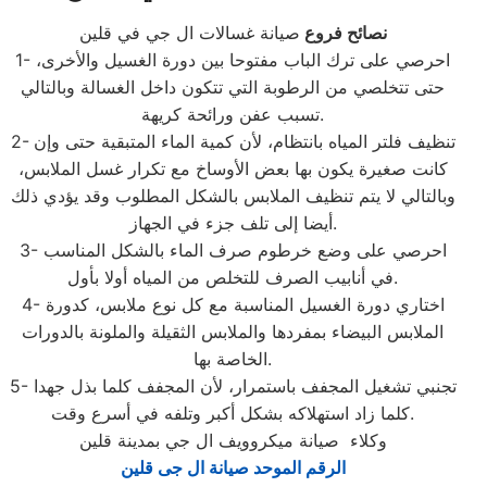
نصائح فروع
صيانة غسالات ال جي في قلين
1- احرصي على ترك الباب مفتوحا بين دورة الغسيل والأخرى،
حتى تتخلصي من الرطوبة التي تتكون داخل الغسالة وبالتالي
تسبب عفن ورائحة كريهة.
2- تنظيف فلتر المياه بانتظام، لأن كمية الماء المتبقية حتى وإن
كانت صغيرة يكون بها بعض الأوساخ مع تكرار غسل الملابس،
وبالتالي لا يتم تنظيف الملابس بالشكل المطلوب وقد يؤدي ذلك
أيضا إلى تلف جزء في الجهاز.
3- احرصي على وضع خرطوم صرف الماء بالشكل المناسب
في أنابيب الصرف للتخلص من المياه أولا بأول.
4- اختاري دورة الغسيل المناسبة مع كل نوع ملابس، كدورة
الملابس البيضاء بمفردها والملابس الثقيلة والملونة بالدورات
الخاصة بها.
5- تجنبي تشغيل المجفف باستمرار، لأن المجفف كلما بذل جهدا
كلما زاد استهلاكه بشكل أكبر وتلفه في أسرع وقت.
وكلاء صيانة ميكروويف ال جي بمدينة قلين
الرقم الموحد صيانة ال جى قلين