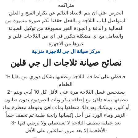
متراكمه
الحرص علي ان يتم الابتعاد الدائم عن تكرار الفتح و الغلق
المتواصل لباب الثلاجة و بالفعل حققنا لكم صورة متميزة من
الفعالية و الدقة و الجودة الغير مسبوقة من توكيل الصيانة
والتعامل مع اي مشكلة تتكرر في اي من الثلاجات قلين و
غيرها من الاجهزة
مركز صيانة ال جي للاجهزة منزلية
نصائح صيانة ثلاجات ال جي قلين
1- حافظي على نظافة الثلاجة ونظفيها بشكل دوري من بقايا
الطعام·
2- يستحسن غسل الثلاجة مرة على الأقل كل 10 أيام، ويتم
تنظيفها بماء دافئ مع إضافة بيكربونات الصوديوم بدون صابون
أو كلور، ويمكنك بعد ذلك شطفها بماء دافئ وفوطة معطرة بماء
الزهر وماء الورد من أجل إكسابها رائحة طيبة ثم تجفف جيداً·
3- بعد عملية تنظيف الثلاجة لا تستعملي ولا ترصي فيها
الأطعمة إلا بعد مرور ساعتين على الأقل·