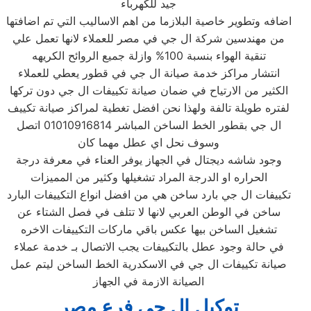
جيد للكهرباء
اضافه وتطوير خاصية البلازما من اهم الاساليب التي تم اضافتها
من مهندسين شركة ال جي في مصر للعملاء لانها تعمل علي
تنقية الهواء بنسبة 100% وازلة جميع الروائح الكريهه
انتشار مراكز خدمة صيانة ال جي في قطور يعطي للعملاء
الكثير من الارتياح في ضمان صيانة تكييفات ال جي دون تركها
لفتره طويلة تالفة ولهذا نحن افضل تغطية لمراكز صيانة تكييف
ال جي بقطور الخط الساخن المباشر 01010916814 اتصل
وسوف نحل اي عطل مهما كان
وجود شاشه ديجتال في الجهاز يوفر العناء في معرفة درجة
الحراره او الدرجة المراد تشغيلها وكثير من المميزات
تكييفات ال جي بارد ساخن هي من افضل انواع التكييفات البارد
ساخن في الوطن العربي لانها لا تتلف في فصل الشتاء عن
تشغيل الساخن بيها عكس باقي ماركات التكييفات الاخره
في حالة وجود عطل بالتكييفات يجب الاتصال بـ خدمة عملاء
صيانة تكييفات ال جي في الاسكدرية الخط الساخن ليتم عمل
الصيانة الازمة في الجهاز
توكيل ال جي فرع مصر