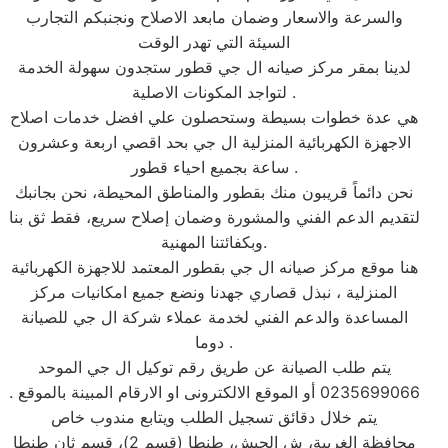
والسرعة والاسعار وضمان مابعد الاصلاح ونجنبكم التجارب
السيئة التي تهدر الوقت
لدينا بمقر مركز صيانه ال جي قطور ستجدون سهولة الخدمة
لتواجد المكونات الاصلية .
هي عدة خطوات بسيطة وستحصلون علي افضل خدمات اصلاح
الاجهزة الكهربائية المنزلية ال جي بحد اقصي اربعة وعشرون
ساعة بجميع احياء قطور .
نحن دائماً قريبون منك بقطور والمناطق المحيطة، نحن بجانبك
لتقديم الدعم الفني والمشورة وضمان إصلاح سريع، فقط ثق بنا
وبكفائتنا المهنية.
هنا موقع مركز صيانه ال جي بقطور المعتمد للاجهزة الكهربائية
المنزلية ، نبذل قصاري جهدنا ونضع جميع امكانيات مركز
المساعدة والدعم الفني لخدمة عملاء شركة ال جي للصيانة
دوما .
يتم طلب الصيانة عن طريق رقم توكيل ال جي الموحد
0235699066 أو الموقع الالكترونى او الارقام المبينة بالموقع .
يتم خلال دقائق تسجيل الطلب ويتابع مندوب خاص
محافظة الغربية، ش الجيش، طنطا (قسم 2)، قسم ثان طنطا