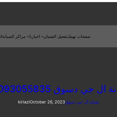
صفحات تهمك
تفعيل الضمان
اخبارنا
مراكز الصيانة
ات
 ال جي دسوق 01093055835
صيانة ال جي دسوق
October 26, 2023
kiriazi