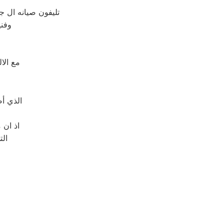
تليفون صيانه ال 
وفني
مع الا
الذي أ
اذ ان 
الت