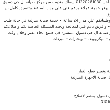
للحفاظ علي جهازك ال جي دسوق فضلاً اتصل بخدمة صيانة اعطال ال جي دسوق علي الخط الساخن 01220261030 يصلك مندوب من مركز صيانه ال جي دسوق
يوفر خدمة عملاء ودعم فني علي مدار الساعة وبتنسيق كامل بين
توكيل صيانه ال جي دسوق لديه تعاقد مع جميع وكلاء الاجهزة الكهربية والالكترونية في مصر • فريق مخصص للرد علي استفساركم وطلباتكم علي مدار 24 ساعة • خدمة صيانة منزلية في حالة طلب
 • و فريق دعم فني لمعالجة وتحدد المشكلة الخاصة بكم واطلاعكم
كز صيانه ال جي دسوق منتشرة في جميع انحاء مصر وخلال وقت
 – ميكروويف – بوتجازات – مبردات
 وتغيير قطع الغيار
 صيانة الاجهزة المنزلية
جي دسوق بمصر لاصلاح