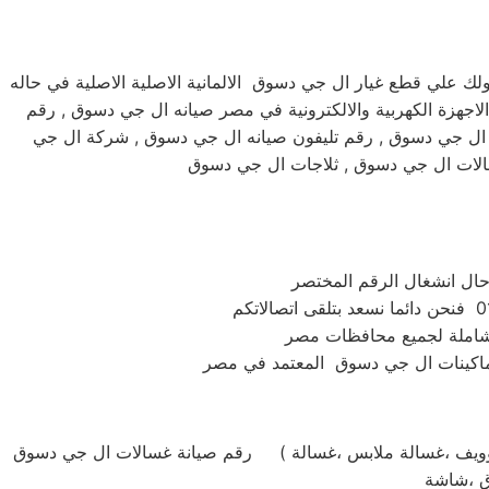
علي قطع غيار ال جي دسوق الالمانية الاصلية الاصلية في حاله
اجهزة الكهربية والالكترونية في مصر صيانه ال جي دسوق , رقم
 ال جي دسوق , رقم تليفون صيانه ال جي دسوق , شركة ال جي
الات ال جي دسوق , ثلاجات ال جي دسوق
 شاملة لجميع محافظات مصر
رقم صيانة غسالات ال جي دسوق ( استبدال ومبيعات وصيانة ال جي دسوق جميع الموديلات . غسالة تحميل امامي او تحميل علوي ،ثلاجة ،مكنسة ،تكييف ،بوتاجاز ،ميكروويف ،غسالة ملابس ،غسالة