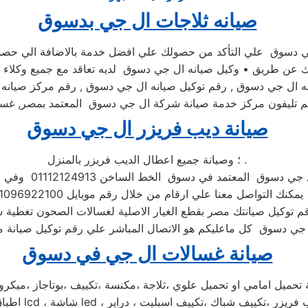
صيانه ثلاجات ال جي بدسوق
 دسوق علي التأكد من حصولك علي افضل خدمة بالاضافة الي حصولك 
ك عن طريق • وكيل صيانه ال جي دسوق لديه تعاقد مع جميع وكلاء ال
نه ال جي دسوق , رقم توكيل صيانه ال جي دسوق , رقم مركز صيانه
م تليفون مركز خدمة صيانة شركة ال جي دسوق المعتمد بمصر, غس
صيانة ديب فريزر ال جي دسوق
؛ وصيانة جميع اعطال الديب فريزر بالمنزل .
تمد في دسوق الخط الساخن 01112124913 وفي حال انشغال الرقم المختصر
علي ارقام من خلال رقم موبايل 01096922100 فنحن دائما نسعد بتلقى اتصالاتكم
م توكيل صيانتك مصر بقطع الغيار الاصلية لغسالات الصحون تغطية
صيانة غسالات ال جي في دسوق