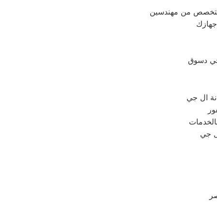
 متخصص من مهندسين
جهازك
 جي دسوق
نة ال جي
ور
الخدمات
ل جي
صر