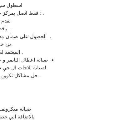
اسطول سيار
؛ فقط اتصل بمركز خدمة ال جي دسوق ولمزيد من الاستفسارات كلمنا علي رقم توكيل ال جي دسوق المختصر .
نقدم 
بأقصي جهد ممكن وباسطة توكيل ال جي دسوق– الخط الساخن 01210999852 .
الحصول على ضمان معتمد علي رقم الخط الساخن من خلال تواصلكم مع الرقم المختصر لصيانة ال جي دسوق بدسوق .
من خل
المعتمد لصيانة ثلاجات ال جي فى دسوق وغيرها من المحافظات و الموقع الرسمي في مصر .
صيانة اعطال التايمر و عمل الاصلاحات اللازمة للدائرة الكهربائية و تصليح غسالات ال جي دسوق فورا وبالمنزل فى دسوق •
لصيانة ثلاجات ال جي د
حل مشاكل تكوين الثلج ؛ تركيب موتور الثلاجة ؛ شحن الفريون ؛ تغيير الثرموستات ؛ تغيير مجموعة النوفروست .
صيانة ميكرويف
بالاضافة الي حصو