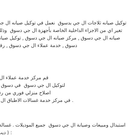
توكيل صيانه ثلاجات ال جي بدسوق نعمل في توكيل صيانه ال جي
تغير اي من الاجزاء الداخلية الخاصة بأجهزة ال جي دسوق وذل
صيانه ال جي دسوق , مركز صيانه ال جي دسوق , توكيل صيا
دسوق , خدمة عملاء ال جي دسوق , رق
قم مركز خدمة عملاء ال جي دسوق المع
لتوكيل ال جي دسوق في دسوق يمكنك التواصل معنا 
اصلاح منزلي فوري من رق
في مركز خدمة غسالات الاطباق ال جي دسوق كل ماعليكم هو الاتصال المباشر علي رقم توكيل صيانة ماكينات ال جي دسوق المعتمد في مصر .
اطباق ،شاشة lcd ، شاشة led ، ديب فريزر ،تكييف شباك ،تكييف اسبليت ، دراير ) :