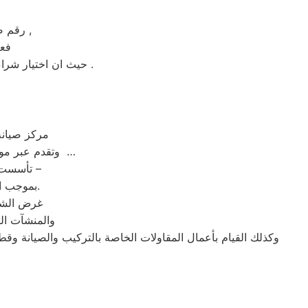
رقم صيانة ال جي الساخن بدسوق عامل التكلفة من اهم عوامل نجاح عملية الاصلاح ,
فعن
حيث ان اختيار شراء جهاز جديد بضمان لمدة خمس سنوات علي الاقل و بيع الجهاز القديم يكون هو الاختيار الأمثل .
| مركز صي
وتقدم عبر موقعها ارقام مراكز الصيانة,خدمة العملاء رقم صيانه ال جي دسوق ؛ تليفون ال جي دسوق …
تأسست شركة ” ال جي دسوق ” شركة مساهمة مصرية – وفقا لأحكام قوانين الاستثمار –
بموجب القرار رقم 125 لسنة 1976 الصادر من وزارة الاقتصاد والدولة للتعاون الاقتصادي.
غرض الشرك
والمنشآت الص
وكذلك القيام بأعمال المقاولات الخاصة بالتركيب والصيانة وقط