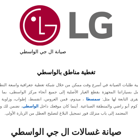
صيانة ال جي الواسطي
تغطية مناطق بالواسطي
بية طلبات الصيانة في أسرع وقت ممكن من خلال شبكة تغطية جغرافية واسعة الن
بسياراتنا المجهزة بقطع الغيار الأصلية إلى جميع أنحاء مركز الواسطى، بما 
قرى التابعة لها مثل:
سمسطا
، ميدوم، قمن العروس، انفسط، إطواب، وزاوية ا
كوم أبو راضي والمنطقة الصناعية. أينما كان موقعك داخل
الواسطى
، نضمن لك وص
المعتمد إلى باب منزلك فور تسجيل البلاغ لتصليح العطل من الزيارة الأولى.
صيانة غسالات ال جي الواسطي