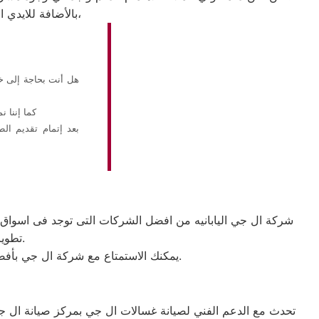
بالأضافة للايدي المدربة صاحبة الخبرة في كافة اعطال ثلاجات ال جي بجميع موديلاتها القديم منها والحديث،
هل أنت بحاجة إلى خد
كما إننا نمتلك خبرة أكثر من 10 س
بعد إتمام تقديم الط
تطوير الاجهزه التى تصنعها وتكون دقيقه ومتميزه لكى حتى تظل رقم 1 في السوق.
يمكنك الاستمتاع مع شركة ال جي بأفضل عروض تكييف ال جي والخصومات الدائمة على كافة الموديلات من تكييف 1.5 حصان و2.25حصان و3حصان.
تحدث مع الدعم الفني لصيانة غسالات ال جي بمركز صيانة ال جي 