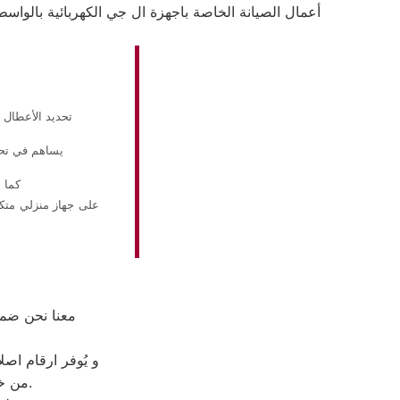
أعمال الصيانة الخاصة باجهزة ال جي الكهربائية بالوا
تحديد الأعطال 
يساهم في تحدي
كما 
على جهاز منزلي متكا
معنا نحن ضما
و يُوفر ارقام اص
من خلال تخفيض أسعار تلك الخدمات والبُعد التام عن التكاليف المالية باهظة الثمن.