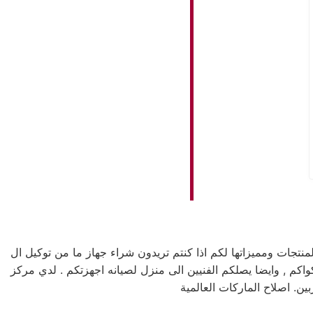
جات ومميزاتها لكم اذا كنتم تريدون شراء جهاز ما من توكيل ال
 جي خدمه 24 ساعه , فى تلقى شكواكم , وايضا يصلكم الفنيين الى منزل لصيانه اجهزتكم . لدي مركز
ن. اصلاح الماركات العالمية