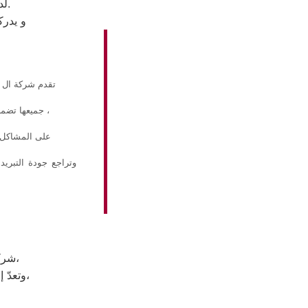
لدي مركز رقم اصلاح ال جي الواسطي من هم علي درجة عاليه من المهارة.
و يدرك
تقدم شركة ال ج
، جميعها تضم
على المشاكل ا
وتراجع جودة التبريد
شركة ال جي هي شركة توجد في دولة كوريا الجنوبيّة، وتحديداً في مدينة سيؤول،
،
وتعدّ 