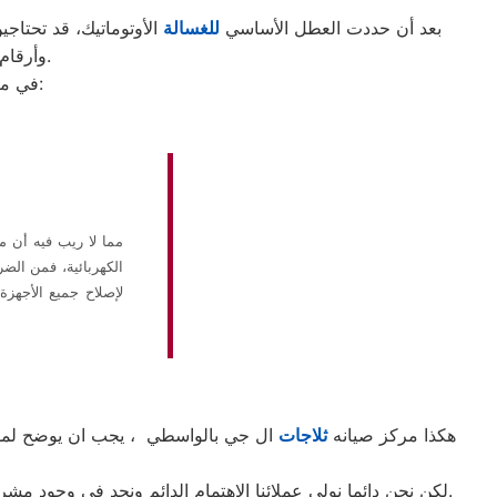
بعد أن حددت العطل الأساسي
للغسالة
الأوتوماتيك، قد تحتاجي
وأرقام التليفونات الوهمية لشركات صيانة غير معروفة، ما قد يعرضك لعمليات النصب.
في ما يلي جمعنا لك أرقام صيانة الغسالة الأوتوماتيك لأشهر الماركات في الواسطي:
الكهربائية، فمن الض
لإصلاح جميع الأجهزة
هكذا مركز صيانه
ثلاجات
ال جي بالواسطي ، يجب ان يوضح لمستخد
لكن نحن دائما نولي عملائنا الاهتمام الدائم ونجد في وجود مشرفي مراقبة الجودة الاختيار الامثل لخروج اجهزة الثلاجات سواء من مركز الصيانه لثلاجات ال جي المعتمد بالواسطي او من منزل العميل.