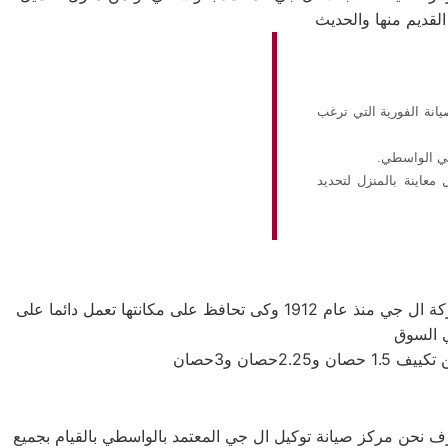
انة الفورية التي ترغب
معاينة بالمنزل لتحديد
شركة ال جي اليابانيه من افضل الشركات التى توجد فى اسواق المكيفات وتوفر لنا افضل الاجهزه المنزليه التى تحتاجها، تأسست شركة ال جي منذ عام 1912 وكى تحافظ على مكانتها تعمل دائما على
ف نحن مركز صيانة توكيل ال جي المعتمد بالواسطي بالقيام بجميع