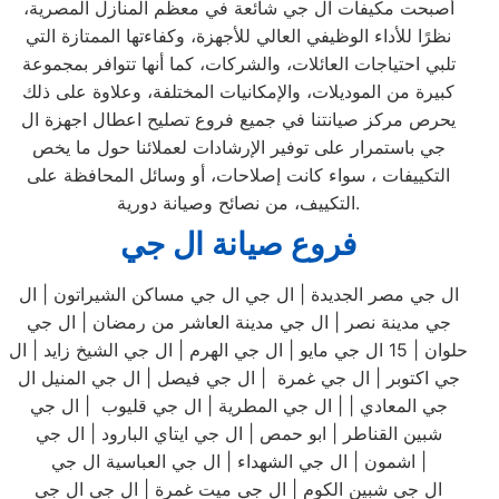
أصبحت مكيفات ال جي شائعة في معظم المنازل المصرية،
نظرًا للأداء الوظيفي العالي للأجهزة، وكفاءتها الممتازة التي
تلبي احتياجات العائلات، والشركات، كما أنها تتوافر بمجموعة
كبيرة من الموديلات، والإمكانيات المختلفة، وعلاوة على ذلك
يحرص مركز صيانتنا في جميع فروع تصليح اعطال اجهزة ال
جي باستمرار على توفير الإرشادات لعملائنا حول ما يخص
التكييفات ، سواء كانت إصلاحات، أو وسائل المحافظة على
التكييف، من نصائح وصيانة دورية.
فروع صيانة ال جي
ال جي مصر الجديدة | ال جي ال جي مساكن الشيراتون | ال
جي مدينة نصر | ال جي مدينة العاشر من رمضان | ال جي
حلوان | 15 ال جي مايو | ال جي الهرم | ال جي الشيخ زايد | ال
جي اكتوبر | ال جي غمرة | ال جي فيصل | ال جي المنيل ال
جي المعادي | | ال جي المطرية | ال جي قليوب | ال جي
شبين القناطر | ابو حمص | ال جي ايتاي البارود | ال جي
اشمون | ال جي الشهداء | ال جي العباسية ال جي |
ال جي شبين الكوم | ال جي ميت غمرة | ال جي ال جي