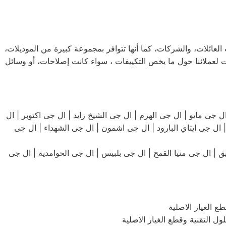
لعائلات، والشركات، كما أنها تتوافر بمجموعة كبيرة من الموديلات،
 لعملائنا حول ما يخص التكييفات ، سواء كانت إصلاحات، أو وسائل
جى مصر الجديدة | ال جى ال جى مساكن الشيراتون | ال جى مدينة نصر | ال جى مدينة العاشر من رمضان | ال جى حلوان | 15 ال جى مايو | ال جى الهرم | ال جى الشيخ زايد | ال جى اكتوبر | ال
ل جى ايتاي البارود | ال جى اشمون | ال جى الشهداء | ال جى
| ال جى منيا القمح | ال جى بلبيس | ال جى الحوامدية | ال جى
 الغيار الاصلية
 التقنية وقطع الغيار الاصلية