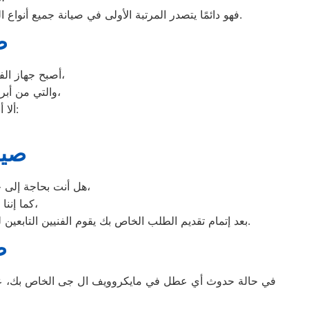
فهو دائمًا يتصدر المرتبة الأولى في صيانة جميع أنواع الغسالات الخاصة بماركة صيانه ال جى شبرا الخيمة تحت أيدي أنسب شبرا الخيمة، مع مراعاة توفير أفضل خدمات الدعم الفنى.
ص
أصبح جهاز الفريزر من ماركة ال جى من الأجهزة الضرورية داخل كافة البيوت، وفقًا لمميزاته العديدة،
والتي من أبرزها حفظ الطعام لفترات طويلة، وتعدد موديلاته المختلفة، وبالرغم من مميزاته العديدة،
ألا أنه من المحتمل حدوث بعض الأعطال التي تتطلب الصيانة، ومن هذه الأعطال:
صيا
هل أنت بحاجة إلى خدمة الصيانة الفورية لغسالة الأطباق لديك؟ نحن نمنحك خدمة الصيانة الفورية التي ترغب بها،
كما إننا نمتلك خبرة أكثر من 10 سنوات في خدمات إصلاحات كافة أنواع غسالات الأطباق،
بعد إتمام تقديم الطلب الخاص بك يقوم الفنيين التابعين لـ غسالات الاطباق ، بعمل معاينة بالمنزل لتحديد العطل، ثم القيام ب اصلاح غسالات اطباق ال جى دون سحب الجهاز إلى الوكلاء.
ص
في حالة حدوث أي عطل في مايكروويف ال جى الخاص بك، عليك