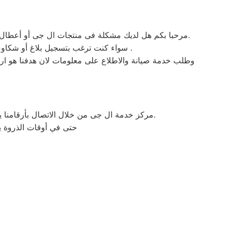
مرحبا بكم هل لديك مشكلة فى منتجات ال جى أو أعطال في منتجات ال جى التى تتطلب الدعم الفنى أو هل لديك سؤال؟ يمكننا المساعدة بسهولة لاننا أفضل خدمة عملاء صيانة فى مصر.
سواء كنت ترغب بتسجيل بلاغ أو شكاوى صيانة بالمنتج الخاص بك أو التواصل مع أحد ممثلي خدمة العملاء أو طلب خدمة صيانة الخاصة بمنتجات ال جى .
وطلب خدمة صيانة والاطلاع على معلومات لان هدفنا هو ارضا
مركز خدمة ال جى من خلال الاتصال بأرقامنا يقوم مركز صيانة ال جى بتوحيد كل الخدمات في مكان واحد وفي أسرع وقت كخدمات مابعد البيع والمبيعات والشكاوي.
حتى في أوقات الذروة يس