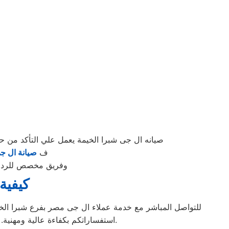
م
صيانه ال جى شبرا الخيمة يعمل علي التأكد من 
ف
صيانة ال ج
وفريق مخصص للرد على كافة اسئلتكم علي م
كيفية
للتواصل المباشر مع خدمة عملاء ال جى مصر بفرع شبرا الخي
استفساراتكم بكفاءة عالية ومهنية. كما يمكنك أيضًا زيارة الموقع الرسمي لال جى مصر للحصول على معلومات إضافية حول الخدمات المقدمة.