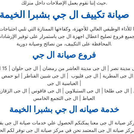
حيث إننا نقوم بعمل الإصلاحات داخل منزلك.
صيانة تكييف ال جي بشبرا الخيمة
اء الوظيفي العالي للأجهزة، وكفاءتها الممتازة التي تلبي احتياجات ا
جميع فروع تصليح اعطال اجهزة ال جى باستمرار على توفير الإرشادات
المحافظة على التكييف، من نصائح وصيانة دورية.
فروع صيانة ال جي
ال 
ل جى المطرية | ال جى قليوب | ال جى شبين القناطر | ابو حمص | ا
العباسية ال جى |
ال جى طلخا | ال جى السنبلاوين | ال جى فاقوس | ال جى الزقازيق 
العياط | ال جى التجمع الخامس
خدمة صيانه ال جي بشبرا الخيمة
ركز صيانة ال جى معنا يمكنكم الحصول علي خدمات صيانة ال جى بقطع
ز صيانة ال جى المعتمد نحن في مركز صيانة ال جى نوفر لكم الحلول