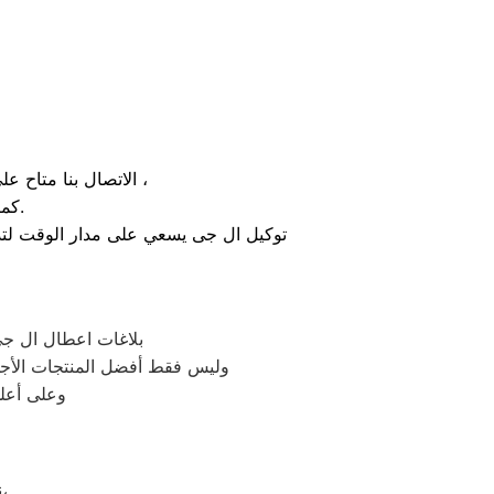
الاتصال بنا متاح على الدوام من خلال رقم صيانة ال جى الارضي او بالضغط علي ايقونة الهاتف ثم الاتصال ،
كما يوجد ايضاً ارقام تليفون ال جى الموجودة بصفحة التواصل مع عملائنا.
توكيل ال جى يسعي على مدار الوقت لتذل
بلاغات اعطال ال جى
وليس فقط أفضل المنتجات الأجه
وعلى أعلى
نظرًا لأن وكلاء ال جى يدرك جيدًا ما يحتاجه العملاء بمحافظة شبرا الخيمة،