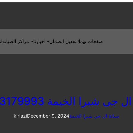
صفحات تهمك
تفعيل الضمان
اخبارنا
مراكز الصيانة
ات
 جى شبرا الخيمة 01223179993
صيانة ال جي شبرا الخيمة
December 9, 2024
kiriazi