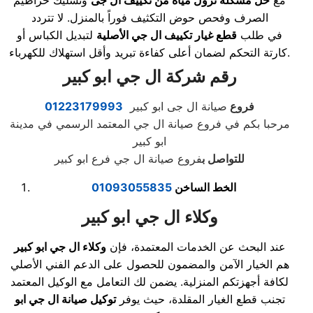
مع
حل مشكلة نزول مياه من تكييف ال جى
وتسليك خراطيم
الصرف وفحص حوض التكثيف فوراً بالمنزل. لا تتردد
في طلب
قطع غيار تكييف ال جي الأصلية
لتبديل الكباس أو
كارتة التحكم لضمان أعلى كفاءة تبريد وأقل استهلاك للكهرباء.
رقم شركة ال جي ابو كبير
فروع
صيانة ال جى ابو كبير
01223179993
مرحبا بكم في فروع صيانة ال جي المعتمد الرسمي في مدينة
ابو كبير
للتواصل ب
فروع صيانة ال جي فرع ابو كبير
الخط الساخن
01093055835
وكلاء ال جي ابو كبير
عند البحث عن الخدمات المعتمدة، فإن
وكلاء ال جي ابو كبير
هم الخيار الآمن والمضمون للحصول على الدعم الفني الأصلي
لكافة أجهزتكم المنزلية. يضمن لك التعامل مع الوكيل المعتمد
تجنب قطع الغيار المقلدة، حيث يوفر
توكيل صيانة ال جي ابو