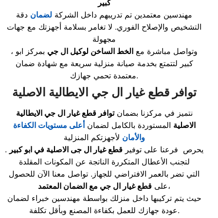
كبير
مهندسين معتمدين تم تدريبهم داخل الشركة
لضمان
دقة
التشخيص والإصلاح الفوري. لا تغامر بسلامة أجهزتك مع جهات
مجهولة
، وتواصل مباشرة مع
الخط الساخن لوكيل ال جي
بمركز ابو
كبير لتتمتع بخدمة صيانة منزلية سريعة مع شهادة ضمان
معتمدة تحمي جهازك.
توافر قطع غيار ال جي الايطالية الاصلية
نتميز في مركزنا بضمان
توافر قطع غيار ال جي الايطالية
الاصلية
المستوردة بالكامل لضمان
أعلى مستويات الكفاءة
والأمان
لأجهزتكم المنزلية
. يحرص فرعنا على توفير
قطع غيار
ال جى الاصلية في ابو كبير
لتجنب الأعطال المتكررة الناتجة عن المكونات المقلدة
التي تضر بالعمر الافتراضي للجهاز. تواصل معنا الآن للحصول
،
على
قطع غيار ال جي مع الضمان المعتمد
حيث يتم تركيبها داخل منزلك بواسطة مهندسين خبراء لضمان
عودة جهازك للعمل بكفاءة المصنع وبأقل تكلفة.