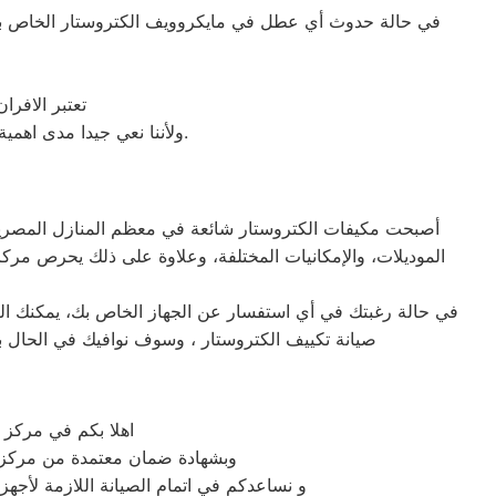
في حالة حدوث أي عطل في مايكروويف الكتروستار الخاص بك،
تعتبر الافر
ولأننا نعي جيدا مدى اهمية صيانة ميكروويف الكتروستار في المنزل فقد وفرنا خدمة مميزة وقطع غيار اصلية لكافة الأعطال.
أصبحت مكيفات الكتروستار شائعة في معظم المنازل المصرية، نظ
الموديلات، والإمكانيات المختلفة، وعلاوة على ذلك يحرص مركز
في حالة رغبتك في أي استفسار عن الجهاز الخاص بك، يمكنك التو
صيانة تكييف الكتروستار ، وسوف نوافيك في الحال با
اهلا بكم في مركز 
وبشهادة ضمان معتمدة من مركز صي
و نساعدكم في اتمام الصيانة اللازمة لأجهز