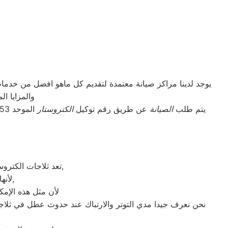
يوجد لدينا مراكز صيانة معتمدة لتقديم كل ماهو افضل من خدم
والمزايا ا
يتم طلب
الصيانة
عن طريق رقم توكيل
الكتروستار
تعد ثلاجات الكتروستار هي أهم الأجهزة الكهربائية التي توفرها الشركة و أكثرها مبيعاً بين بقية المنتجات الأخرى,
لأنها قوية جداً في عمليات التبريد و تتضمن بعض التقنيات المتميزة كتقنية الانفلتر,
لأن مثل هذه الإمكا
نحن نعرف جيدا مدي التوتر والارتباك عند حدوث عطل في ثلاجة 