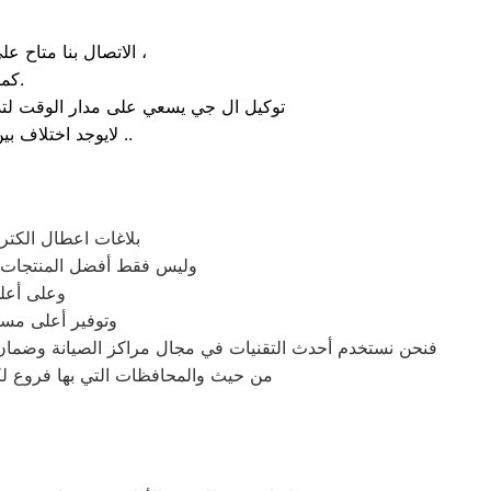
الاتصال بنا متاح على الدوام من خلال رقم صيانة ال جي الارضي او بالضغط علي ايقونة الهاتف ثم الاتصال ،
كما يوجد ايضاً ارقام تليفون ال جي الموجودة بصفحة التواصل مع عملائنا.
توكيل ال جي يسعي على مدار الوقت لتذل
لايوجد اختلاف بين مواعيد العمل بجميع الفروع المتواجد بالمدن والمحافظات نهدف دائماً لراحة عملائنا ..
بلاغات اعطال الكترو
وليس فقط أفضل المنتجات ال
وعلى أعلى
وتوفير أعلى مستو
فنحن نستخدم أحدث التقنيات في مجال مراكز الصيانة وضمان 
من حيث والمحافظات التي بها فروع لكنه