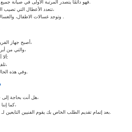
فهو دائمًا يتصدر المرتبة الأولى في صيانة جميع أنواع الغسالات الخاصة بماركة صيانه الكتروستار بنها تحت أيدي أنسب بنها، مع مراعاة توفير أفضل خدمات الدعم الفنى.
تتعدد الأعطال التي تصيب الغسالات بمختلف فئات الصنع والنوع من غسالات اوتوماتيك، واخرى فوق اوتوماتيك، والنصف اتوماتيك،
وتوجد غسالات الاطفال، والغسالات العادية، ويتمتع مركز خدمة العملاء بوجود مهارة وخبرة عالية لافضل ارقام اعطال غسالات الكتروستار .
ص
أصبح جهاز الفريزر من ماركة الكتروستار من الأجهزة الضرورية داخل كافة البيوت، وفقًا لمميزاته العديدة،
والتي من أبرزها حفظ الطعام لفترات طويلة، وتعدد موديلاته المختلفة، وبالرغم من مميزاته العديدة،
ألا أنه من المحتمل حدوث بعض الأعطال التي تتطلب الصيانة، ومن هذه الأعطال:
تلف التايمر، أو مشكلة في الترموستات، أو السخان، أو عطل بالدائرة الكهربائية،
وفي هذه الحالة يجب عليك الاتصال بخدمة صيانة ديب فريزر الكتروستار بنها لعمل الإصلاحات اللازمة.
ص
هل أنت بحاجة إلى خدمة الصيانة الفورية لغسالة الأطباق لديك؟ نحن نمنحك خدمة الصيانة الفورية التي ترغب بها،
كما إننا نمتلك خبرة أكثر من 10 سنوات في خدمات إصلاحات كافة أنواع غسالات الأطباق،
بعد إتمام تقديم الطلب الخاص بك يقوم الفنيين التابعين لـ غسالات الاطباق ، بعمل معاينة بالمنزل لتحديد العطل، ثم القيام ب اصلاح غسالات اطباق الكتروستار دون سحب الجهاز إلى الوكلاء.