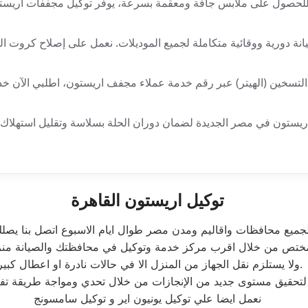
لحصول على ملابس جافة ومعقمة بسرعة، يوفر توكيل مجففات اريست
نة دورية ووقائية متكاملة لجميع الموديلات. نعمل على إصلاح كروت ال
التسخين (الهيتر) عبر رقم خدمة عملاء مجفف اريستون، اطلبي الآن خد
اريستون في مصر الجديدة لضمان دوران الحلة بسلاسة وتقليل استهلاك ا
توكيل اريستون القاهرة
لجميع محافظات واقاليم ومدن مصر طوال ايام الاسبوع اتصل بنا يص
ختص من خلال اقرب مركز خدمة وتوكيل في محافظتك والصيانة منز
ولا يستلزم نقل الجهاز من المنزل الا في حالات نادرة او اعطال كبيرة.
نعمل ايضا علي توكيل يونيون اير و توكيل سامسونج