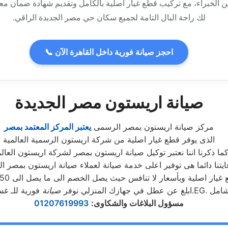
ن الخبراء، مع تركيب قطع غيار أصلية بالكامل وتقديم شهادة ضمان م
لك راحة البال التامة لجميع سكان حي مصر الجديدة الراقي.
📞 احجز صيانة فورية داخل القاهرة الآن
صيانة اريستون مصر الجديدة
مركز صيانة اريستون بمصر الرسمى
يعتبر المركز المعتمد بمصر
الذى يوفر قطع غيار اصلية من شركة اريستون الرسمية العالمية
ما ذكرنا اننا نعتبر توكيل صيانة اريستون بمصر لشركة اريستون العالم
ايتنا دائما هى توفير اعلى خدمة صيانة لعملاء صيانة اريستون بمصر ال
ر اصلية وبأسعار لا تنافس حيث يصل الخصم الى ما يصل الى 50% من الثمن الاساسى
 بضمان شامل
ابلغ عن عطل في جهازك المنزلي نوفر
صيانة
مسؤول البلاغات والشكاوى
:
01207619993