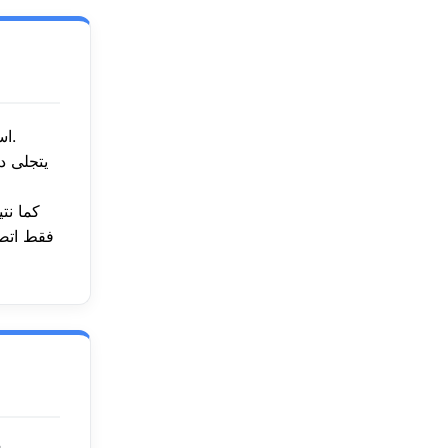
استعيدي الكفاءة الكاملة لغسالة الصحون واحصلي على نظافة مثالية للأواني.
يتجلى د
. كما ن
، فقط ات