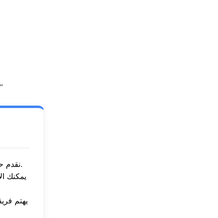
بقطع غيار
نقدم حلولاً جذرية لكل أعطال الغسالات الأوتوماتيك وفوق أوتوماتيك لضمان أداء مثالي.
يمكنك ال
يهتم فريق