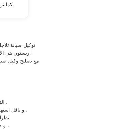
الدورية لتفادي انسداد طلمبات طرد المياه.
، كما 
توكيل صيانة ثلاج
اريستون هي الأك
مع تصليح وكيل صيان
التي ستضمن لكم الحصول علي طعام صحي و طازج مهما امتدت فترة تخزينه ،
و باقل استهلاك للكهرباء ؛ كما انكم تستطيعوا تخزين ما شئتم من الاطعمة بالجهاز بدون اي صعوبة ،
نظرا 
و حتي تتضح لكم الصورة و تتعرفوا علي ديب فريزر اريستون 6 درج بشكل اكبر ،