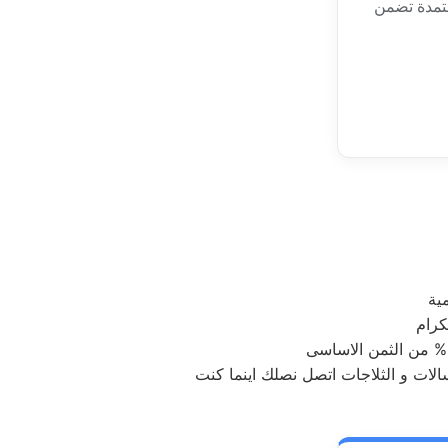
عتمدة تضمن
ية
كرام