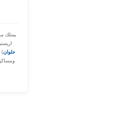
يمتلك م
اريستو
حلوان
) 
ومساكن 