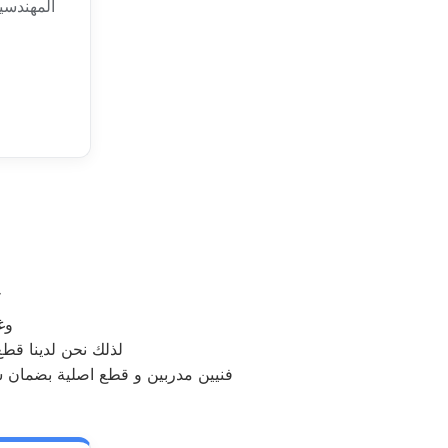
المهندسي
ك
وغ
لذلك نحن لدينا قطع غيا
فورية للـ غسالات و الثلاجات اتصل نصلك اينما كنت.EG. فنيين مدربين و قطع اصلية