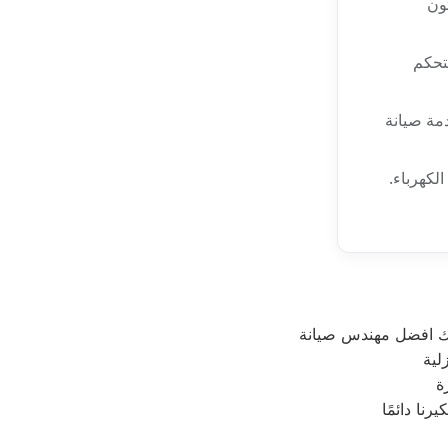
ون
تحكم
مة صيانة
لكهرباء.
لك افضل مهندس صيانة
لية