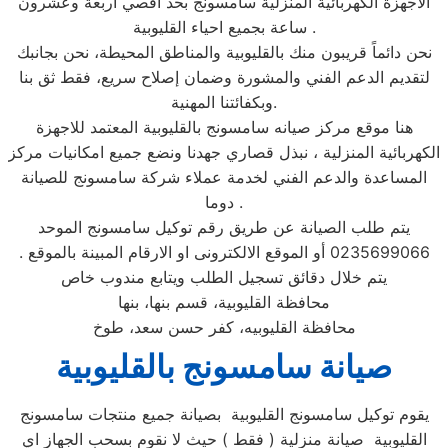
الاجهزة الكهربائية المنزلية سامسونج بحد اقصي اربعة وعشرون
ساعة بجميع احياء القليوبية .
نحن دائماً قريبون منك بالقليوبية والمناطق المحيطة، نحن بجانبك
لتقديم الدعم الفني والمشورة وضمان إصلاح سريع، فقط ثق بنا
وبكفائتنا المهنية.
هنا موقع مركز صيانه سامسونج بالقليوبية المعتمد للاجهزة
الكهربائية المنزلية ، نبذل قصاري جهدنا ونضع جميع امكانيات مركز
المساعدة والدعم الفني لخدمة عملاء شركة سامسونج للصيانة
دوما .
يتم طلب الصيانة عن طريق رقم توكيل سامسونج الموحد
0235699066 أو الموقع الالكترونى او الارقام المبينة بالموقع .
يتم خلال دقائق تسجيل الطلب ويتابع مندوب خاص
محافظة القليوبية، قسم بنها، بنها
محافظة القليوبيه، كفر حسن سعد، طوخ
صيانة سامسونج بالقليوبية
يقوم توكيل سامسونج القليوبية بصيانة جميع منتجات سامسونج
القليوبية صيانة منزلية ( فقط ) حيث لا نقوم بسحب الجهاز اي