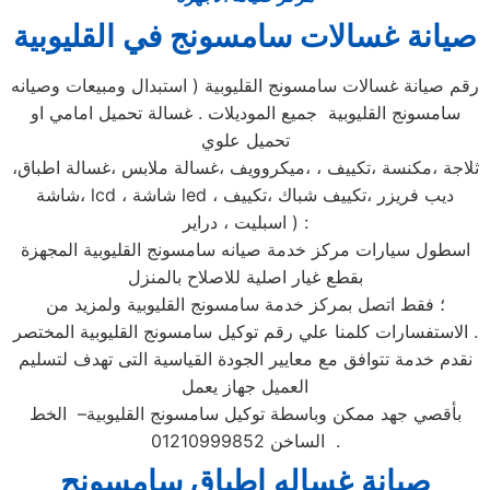
صيانة غسالات سامسونج في القليوبية
رقم صيانة غسالات سامسونج القليوبية ( استبدال ومبيعات وصيانه
سامسونج القليوبية جميع الموديلات . غسالة تحميل امامي او
تحميل علوي
،ثلاجة ،مكنسة ،تكييف ، ،ميكروويف ،غسالة ملابس ،غسالة اطباق
،شاشة lcd ، شاشة led ، ديب فريزر ،تكييف شباك ،تكييف
اسبليت ، دراير ) :
اسطول سيارات مركز خدمة صيانه سامسونج القليوبية المجهزة
بقطع غيار اصلية للاصلاح بالمنزل
؛ فقط اتصل بمركز خدمة سامسونج القليوبية ولمزيد من
الاستفسارات كلمنا علي رقم توكيل سامسونج القليوبية المختصر .
نقدم خدمة تتوافق مع معايير الجودة القياسية التى تهدف لتسليم
العميل جهاز يعمل
بأقصي جهد ممكن وباسطة توكيل سامسونج القليوبية– الخط
الساخن 01210999852 .
صيانة غساله اطباق سامسونج