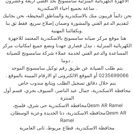
الاجهزة الكهربائية المنزلية سامسونج بحد اقصي اربعة وعشرون
ساعة بجميع احياء الاسكندرية .
نحن دائماً قريبون منك بالاسكندرية والمناطق المحيطة، نحن بجانبك
لتقديم الدعم الفني والمشورة وضمان إصلاح سريع، فقط ثق بنا
وبكفائتنا المهنية.
هنا موقع مركز صيانه سامسونج بالاسكندرية المعتمد للاجهزة
الكهربائية المنزلية ، نبذل قصاري جهدنا ونضع جميع امكانيات مركز
المساعدة والدعم الفني لخدمة عملاء شركة سامسونج للصيانة
دوما .
يتم طلب الصيانة عن طريق رقم توكيل سامسونج الموحد
0235699066 أو الموقع الالكترونى او الارقام المبينة بالموقع .
يتم خلال دقائق تسجيل الطلب ويتابع مندوب خاص
محافظة الاسكندرية، جمال عبد الناصر، السيوف بحري، قسم أول
المنتزة
Qesm AR Ramel
محافظة الاسكندرية حى شرق، فلمنج،
Qesm AR
محافظه الاسكندرية، دنا الجديدة وعزبة الوسطان،
Ramel
محافظة الاسكندرية، قطاع مريوط، ثانى العامرية