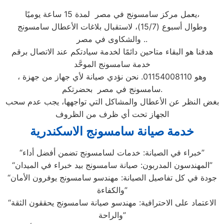
يعمل مركز سامسونج في مصر لمدة 15 ساعة يوميًا،
وطوال أسبوع (15/7)، لاستقبال بلاغات الأعطال سامسونج
والشكاوى في مصر ..
هدفنا هو البقاء متاحين دائمًا لخدمة سيادتكم عند الاتصال برقم
خدمة سامسونج الموحَّد
، وهو 01154008110. نحن نؤدي صيانة لأي جهاز من جهزة
سامسونج في مصر بحضرتكم.
بغض النظر عن الأعطال والمشاكل التي تواجهها، يجب عدم سحب
الجهاز تحت أي ظرف من الظروف
خدمة صيانة سامسونج الاسكندرية
“خبراء في الصيانة: خدمات لسامسونج تضمن أفضل أداء”
“المهندسون المدربون: صيانة سامسونج بيد خبراء في الميدان”
“جودة في كل تفاصيل الصيانة: مهندسو سامسونج يوفرون الأمان
والكفاءة”
“الاعتماد على الاحترافية: مهندسو صيانة سامسونج يحققون الثقة
والراحة”