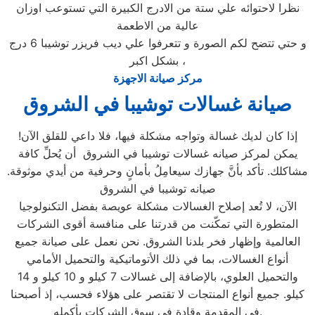
نظرا لاحتوائه علي ستة من الادرج الكبيرة التي تستوعب اوزان
عالية من الاطعمة
و حتي تتضح لكم الصورة و تتعرفوا علي ديب فريزر توشيبا 6 درج
بشكل اكبر ،
مركز صيانة الاجهزة
صيانة غسالات توشيبا في الشروق
إذا كان لديك غسالة وتواجه مشكلة فيها، فلا داعي للقلق الآن!
يمكن لمركز صيانه غسالات توشيبا في الشروق أن يُحلِّ كافة
مشاكلك. تأكد بأنَّ جهازك سيعامِلُ بأمانٍ وحرفية من أيدي موثوقة.
صيانه توشيبا في الشروق
الآن، لا تُعد إصلاح الغسالات مشكلة عويصة بفضل التكنولوجيا
المتطورة التي تمكّنت من قدرتنا على منافسة أقوى الشركات
العالمية وإظهار فخر بلدنا الشروق. نحن نعمل على صيانة جميع
أنواع الغسالات، بما في ذلك الأتوماتيكية والتحميل الأمامي
والتحميل العلوي، بالإضافة إلى غسالات 7 كيلو و 10 كيلو و 14
كيلو. جميع أنواع المنتجات لا تقتصر على هؤلاء فحسب، إذ أصبحنا
في المقدمة وقادة في سوق الشركات بأكمله.