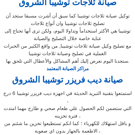
صيانة ثلاجات توشيبا الشروق
توكيل صيانة ثلاجات توشيبا كما سبق أن أشرت مسبقا ستجد أن
تصليح ثلاجات توشيبا وان أنواع ثلاجات
توشيبا هي الأكثر استخداماً وتداولا اليوم، ولكن ترى أنها تحتاج إلى
عناية خاصة خلال التصليح والصيانة
مع تصليح وكيل صيانة ثلاجات توشيبا, من واقع الكثير من الخبرات
العملية في تصليح وصيانة ثلاجات توشيبا
ستجدنا اليوم نعرض إليك أهم المشاكل والأعطال التي تلحق بها.
مراكز الصيانة المعتمد
صيانة ديب فريزر توشيبا الشروق
استمتعوا بتقنية التبريد الحديثة في اجهزة ديب فريزر توشيبا 6 درج
،
التي ستضمن لكم الحصول علي طعام صحي و طازج مهما امتدت
فترة تخزينه ،
و باقل استهلاك للكهرباء ؛ كما انكم تستطيعوا تخزين ما شئتم من
الاطعمة بالجهاز بدون اي صعوبة ،