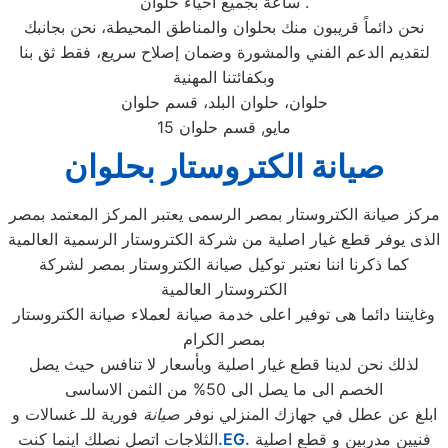
ساعة بجميع احياء حلوان .
نحن دائماً قريبون منك بحلوان والمناطق المحيطة، نحن بجانبك
لتقديم الدعم الفني والمشورة وضمان إصلاح سريع، فقط ثق بنا
وبكفائتنا المهنية
حلوان، حلوان البلد، قسم حلوان
مايو, قسم حلوان
15
صيانة الكتروستار بحلوان
مركز صيانة الكتروستار بمصر الرسمى يعتبر المركز المعتمد بمصر
الذى يوفر قطع غيار اصلية من شركة الكتروستار الرسمية العالمية
كما ذكرنا اننا نعتبر توكيل صيانة الكتروستار بمصر لشركة
الكتروستار العالمية
وغايتنا دائما هى توفير اعلى خدمة صيانة لعملاء صيانة الكتروستار
بمصر الكرام
لذلك نحن لدينا قطع غيار اصلية وبأسعار لا تنافس حيث يصل
الخصم الى ما يصل الى 50% من الثمن الاساسى
ابلغ عن عطل في جهازك المنزلي نوفر
صيانة
فورية للـ غسالات و
فنيين مدربين و قطع اصلية
.EG.
الثلاجات اتصل نصلك اينما كنت