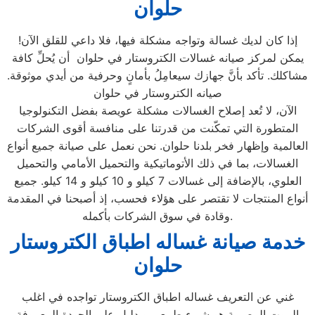
حلوان
إذا كان لديك غسالة وتواجه مشكلة فيها، فلا داعي للقلق الآن!
يمكن لمركز صيانه غسالات الكتروستار في حلوان أن يُحلِّ كافة
مشاكلك. تأكد بأنَّ جهازك سيعامِلُ بأمانٍ وحرفية من أيدي موثوقة.
صيانه الكتروستار في حلوان
الآن، لا تُعد إصلاح الغسالات مشكلة عويصة بفضل التكنولوجيا
المتطورة التي تمكّنت من قدرتنا على منافسة أقوى الشركات
العالمية وإظهار فخر بلدنا حلوان. نحن نعمل على صيانة جميع أنواع
الغسالات، بما في ذلك الأتوماتيكية والتحميل الأمامي والتحميل
العلوي، بالإضافة إلى غسالات 7 كيلو و 10 كيلو و 14 كيلو. جميع
أنواع المنتجات لا تقتصر على هؤلاء فحسب، إذ أصبحنا في المقدمة
وقادة في سوق الشركات بأكمله.
خدمة صيانة غساله اطباق الكتروستار
حلوان
غني عن التعريف غساله اطباق الكتروستار تواجده في اغلب
البيوت المصرية هو شيء طبيعي و دليل علي الجودة المعروفة