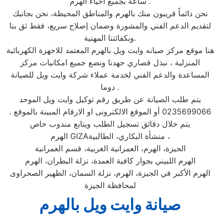
ساعة بجميع احياء الهرم .
نحن دائماً قريبون منك بالهرم والمناطق المحيطة، نحن بجانبك
لتقديم الدعم الفني والمشورة وضمان إصلاح سريع، فقط ثق بنا
وبكفائتنا المهنية.
هنا موقع مركز صيانه وايت ويل بالهرم المعتمد للاجهزة الكهربائية
المنزلية ، نبذل قصاري جهدنا ونضع جميع امكانيات مركز
المساعدة والدعم الفني لخدمة عملاء شركة وايت ويل للصيانة
دوما .
يتم طلب الصيانة عن طريق رقم توكيل وايت ويل الموحد
0235699066 أو الموقع الالكترونى او الارقام المبينة بالموقع .
يتم خلال دقائق تسجيل الطلب ويتابع مندوب خاص
، منشأة البكاري، الطالبية
GIZA
الهرم
الجيزة، الهرم، العمرانية الغربية، قسم العمرانية
الهرم اللبيني بجوار كافية العمدة، نزلة البطران، الهرم
الهرم الأكبر في الجيزة، الهرم، نزلة السمان، الظهير الصحراوى
لمحافظة الجيزة
صيانة وايت ويل بالهرم