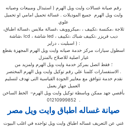
رقم صيانة غسالات وايت ويل الهرم ( استبدال ومبيعات وصيانه
وايت ويل الهرم جميع الموديلات . غسالة تحميل امامي او تحميل
علوي
،ثلاجة ،مكنسة ،تكييف ، ،ميكروويف ،غسالة ملابس ،غسالة اطباق
،شاشة lcd ، شاشة led ، ديب فريزر ،تكييف شباك ،تكييف
اسبليت ، دراير ) :
اسطول سيارات مركز خدمة صيانه وايت ويل الهرم المجهزة بقطع
غيار اصلية للاصلاح بالمنزل
؛ فقط اتصل بمركز خدمة وايت ويل الهرم ولمزيد من
الاستفسارات كلمنا علي رقم توكيل وايت ويل الهرم المختصر .
نقدم خدمة تتوافق مع معايير الجودة القياسية التى تهدف لتسليم
العميل جهاز يعمل
بأقصي جهد ممكن وباسطة توكيل وايت ويل الهرم– الخط الساخن
01210999852 .
صيانة غساله اطباق وايت ويل مصر
غني عن التعريف غساله اطباق وايت ويل تواجده في اغلب البيوت