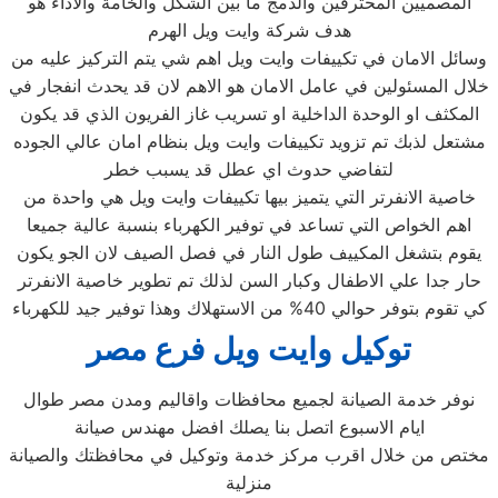
المصميين المحترفين والدمج ما بين الشكل والخامة والاداء هو
هدف شركة وايت ويل الهرم
وسائل الامان في تكييفات وايت ويل اهم شي يتم التركيز عليه من
خلال المسئولين في عامل الامان هو الاهم لان قد يحدث انفجار في
المكثف او الوحدة الداخلية او تسريب غاز الفريون الذي قد يكون
مشتعل لذبك تم تزويد تكييفات وايت ويل بنظام امان عالي الجوده
لتفاضي حدوث اي عطل قد يسبب خطر
خاصية الانفرتر التي يتميز بيها تكييفات وايت ويل هي واحدة من
اهم الخواص التي تساعد في توفير الكهرباء بنسبة عالية جميعا
يقوم بتشغل المكييف طول النار في فصل الصيف لان الجو يكون
حار جدا علي الاطفال وكبار السن لذلك تم تطوير خاصية الانفرتر
كي تقوم بتوفر حوالي 40% من الاستهلاك وهذا توفير جيد للكهرباء
توكيل وايت ويل فرع مصر
نوفر خدمة الصيانة لجميع محافظات واقاليم ومدن مصر طوال
ايام الاسبوع اتصل بنا يصلك افضل مهندس صيانة
مختص من خلال اقرب مركز خدمة وتوكيل في محافظتك والصيانة
منزلية