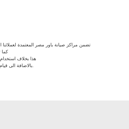
تضمن مراكز صيانة باور مصر المعتمدة لعملائنا ال
كما 
هذا بخلاف استخدام
بالاضافة الى قيام مراكز صيانة غسالات باور المعتمدة بمتابعة الجهاز بعد إتمام الصيانة مجانا بشكل دوري.