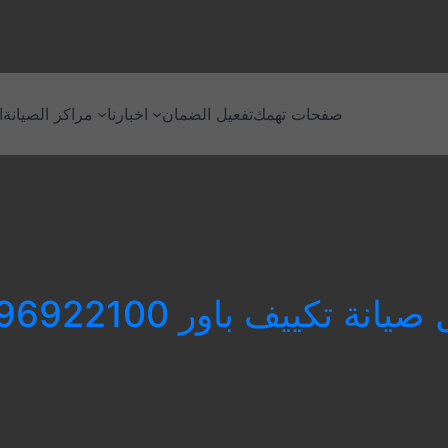
صفحات تهمك
تفعيل الضمان
اخبارنا
مراكز الصيانة
ا
يانة تكييف باور 01096922100