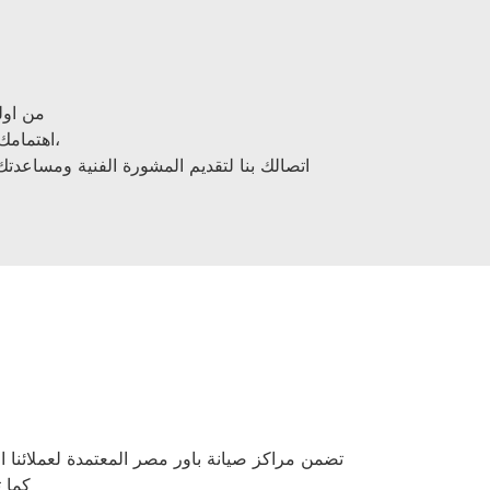
تقديم الدعم الفني 
اهتمامك ونقدر مدي الارتباك في حالة حدوث خلل او عطل في ايا من اجهزتنا المنزلية،
اتصالك بنا لتقديم المشورة الفنية ومساعدت
تضمن مراكز صيانة باور مصر المعتمدة لعملائنا ال
كما 