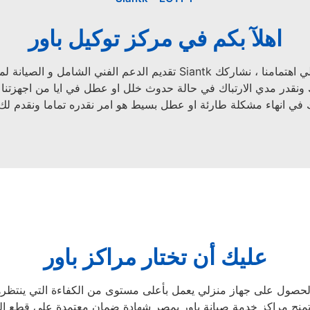
اهلآ بكم في مركز توكيل باور
الشامل و الصيانة لمنتجات Siantk من اولي اهتمامنا ، نشاركك
ك في انهاء مشكلة طارئة او عطل بسيط هو امر نقدره تماما ونقدم ل
عليك أن تختار مراكز باور
حصول على جهاز منزلي يعمل بأعلى مستوى من الكفاءة التي ينتظرها عملاؤ
تمنح مراكز خدمة صيانة باور بمصر شهادة ضمان معتمدة على قطع الغ