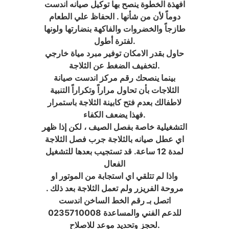
افهذة الخطوة ينصح بها توكيل صيانه اندست
دوماً لأن من شأنها . الحفاظ علي الطعام
طازجاً والخضروات والفاكهة بنضارتها ولونها
لفترة أطول.
حاول بقدر الامكان توفير مبرد مياة خارجي
لتخفيف الضغط عن الثلاجة.
بينما ينصحك رقم مركز اندست صيانة
الثلاجات بأن تحاول مراراً وتكراراً التنبية
لاطفالك بعدم فتح كابينة الثلاجة باستمرار
.فهذا يضعف الكفاء
التشغيلية خاصة بفصل الصيف ، لكن إذا ظهر
اي عطل صيانه بالثلاجة جرب فصل الثلاجة
لمدة 12 ساعة. قد تستجيب بعدها للتشغيل
الفعال
واذا لم تتلقي اي استجابة من الموتور او
مروحة الفريزر ولم تعمل الثلاجة بعد ذلك .
اتصل بـ رقم الخط الساخن اندست
0235710008 للدعم الفني والمساعدة
لحجز وتحديد موعد للاصلاح.