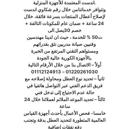
اندست المعتمدة للأجهزة المنزلية.
وتتوافر خدماتنامن خلال رقم شكاوي اندست
لإصلاح أعطال المنتجات بسرعة فائقة، خلال
24 ساعة + ضمان عام للمكونات التالفة +
خصم 30يصل الى
ت50 % للخدمة ، حيث ان لدينا مهندسين
وفنيين صيانة مدربين نثق بقدراتهم
ومستواهم التقني المرتفع من الخبرة
بالأجهزة الكورية عالية الجودة.
أولاً – الاتصال بنا من خلال الأرقام التالية
01220261030 – 01112124913
ثانياً – تحديد نوع العطل ومحاولة إصلاحه مع
فريق الدعم الفني عبر التواصل هاتفيا في
حالة عدم الاحتياج إلى تدخل فني
ثالثاً – تحديد الموعد الملائم لعملائنا خلال 24
ساعة
خامسا- فحص الأعمال بأحدث أجهزة القياس
العالمية المتطورة لتحديد العطل بدقة وتجنب
دفع نفقات إضافية