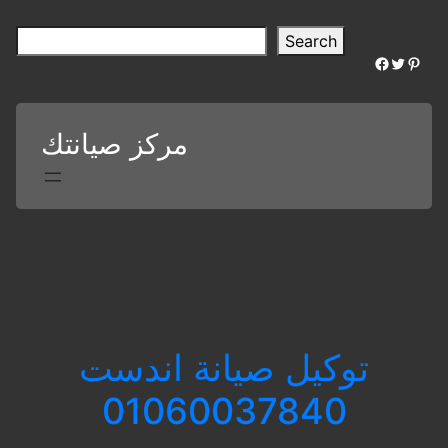
Skip
to
S
Search
content
e
Facebook
Twitter
Pinterest
a
r
c
مركز صيانتك
h
توكيل صيانة اندست
01060037840