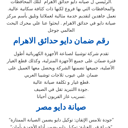
الرئيسي ل صيانه دايو حدائق الاهرام لتلك المحافظات.
والمحافظات التي بها فروع لكنها ذات كثافة سكانية عالية.
نعمل جاهدين لتقديم خدمة مثالية لعملائنا وتليق بأسم مركز
صيانة دايو في حدائق الاهرام . ابحثوا عنا علي محرك البحث
العالمي جوجل
رقم ضمان دايو حدائق الاهرام
تقدم شركة
توشيبا
لصناعة الأجهزة الكهربائية أطول
فترة
ضمان
على جميع الأجهزة المنزلية، وكذلك قطع الغيار
الأصلية، جميعها تضمنها الشركة ويحصل معها العميل على
ضمان علي عيوب ثلاجات توشيبا العربي
قطع غيار و تكلفة صيانة عالية.
جودة االتبريد تقل في الصيف.
تسريب غاز الفريون أحيانا.
صيانة دايو مصر
“جودة تلامس الإتقان: توكيل دايو يضمن الصيانة الممتازة”
“خبراء في العناية: توكيل دايو يضمن أداء الأجهزة بأمان”