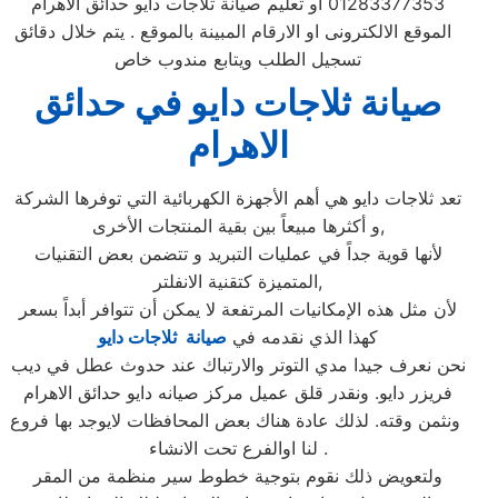
01283377353 أو تعليم صيانة ثلاجات دايو حدائق الاهرام
الموقع الالكترونى او الارقام المبينة بالموقع . يتم خلال دقائق
تسجيل الطلب ويتابع مندوب خاص
صيانة ثلاجات دايو في حدائق
الاهرام
تعد ثلاجات دايو هي أهم الأجهزة الكهربائية التي توفرها الشركة
و أكثرها مبيعاً بين بقية المنتجات الأخرى,
لأنها قوية جداً في عمليات التبريد و تتضمن بعض التقنيات
المتميزة كتقنية الانفلتر,
لأن مثل هذه الإمكانيات المرتفعة لا يمكن أن تتوافر أبداً بسعر
كهذا الذي نقدمه في
صيانة ثلاجات دايو
نحن نعرف جيدا مدي التوتر والارتباك عند حدوث عطل في ديب
فريزر دايو. ونقدر قلق عميل مركز صيانه دايو حدائق الاهرام
ونثمن وقته. لذلك عادة هناك بعض المحافظات لايوجد بها فروع
لنا اوالفرع تحت الانشاء .
ولتعويض ذلك نقوم بتوجية خطوط سير منظمة من المقر