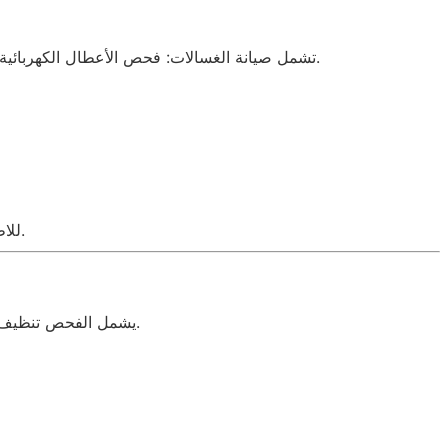
تشمل صيانة الغسالات: فحص الأعطال الكهربائية والميكانيكية، تنظيف المحرك، واستبدال أي قطع تالفة. جميع العمليات تتم وفق معايير الشركة لضمان التشغيل الأمثل.
.
للا
يشمل الفحص تنظيف الدائرة الكهربائية واستبدال القطع التالفة لضمان التبريد المثالي وحفظ الطعام بشكل آمن.