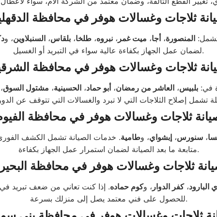
انة ثلاجات وغسالات هوفر في محافظة الدقهلي
تشمل:
المنصورة
،
أجا
،
ميت غمر
،
نبروه
،
طلخا
،
بلقاس
،
السنبلاوين
، و
د
لضمان عمل الجهاز بكفاءة عالية سواء في التبريد أو الغسيل.
انة ثلاجات وغسالات هوفر في محافظة الشرقي
ة في:
بلبيس
،
العاشر من رمضان
،
أبو حماد
،
الحسينية
،
مشتول السوق
،
يانة ثلاجات وغسالات هوفر في محافظة الفيوم
سا
،
سنورس
،
إبشواي
، و
طامية
. خدمات الصيانة تشمل الكشف الفوري عل
متابعة ما بعد الصيانة لضمان استمرار عمل الجهاز بكفاءة.
انة ثلاجات وغسالات هوفر في محافظة البحير
ي البارود
،
كفر الدوار
، و
كوم حماده
. إذا كنت تعاني من ضعف تبريد في 
للحصول على فني معتمد يصل إلى منزلك بسرعة.
نة ثلاجات وغسالات هوفر في محافظة بني سو