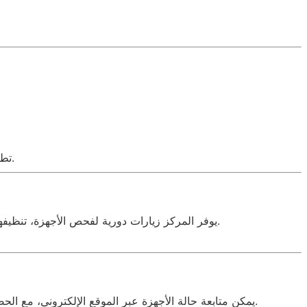
تطبيق هذه الخطوات يضمن صيانة فعالة وسريعة ويحافظ على جودة الجهاز.
يوفر المركز زيارات دورية لفحص الأجهزة، تنظيفها، واستبدال القطع قبل حدوث أي أعطال كبيرة. هذه الخدمة تقلل تكاليف الإصلاح وتضمن أداء مستمر للأجهزة المنزلية.
يمكن متابعة حالة الأجهزة عبر الموقع الإلكتروني، مع الحصول على إشعارات دورية حول موعد زيارة الفني ومدة الإصلاح. هذه الخدمة تسهّل على العملاء تنظيم وقتهم وتضمن راحة البال.