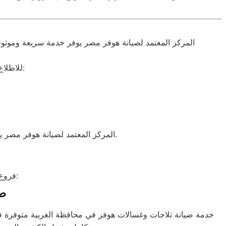
المركز المعتمد لصيانة هوفر مصر يوفر خدمة سريعة وموثوقة
للاطلاع على مزيد من المعلومات والنصائح العالمية حول صيانة الأجهزة، يمكن زيارة:
المركز المعتمد لصيانة هوفر مصر يقدم صيانة معتمدة لجميع الأجهزة المنزلية مع دعم فني سريع وقطع غيار أصلية لضمان أفضل أداء ممكن.
فروع صيانة هوفر منتشرة في جميع المحافظات لتلبية احتياجات العملاء بسرعة:
صي
خدمة صيانة ثلاجات وغسالات هوفر في محافظة الغربية متوفرة