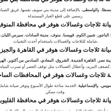
سطا
، و
الواسطى
، بالإضافة إلى مدينة بني سويف نفسها. فريق الصيا
رسمي على قطع الغيار المستبدلة.
انة ثلاجات وغسالات هوفر في محافظة المنوفي
:
الباجور
،
شبين الكوم
،
قويسنا
،
منوف
،
مدينة السادات
،
سيرس الليان
،
شاملة للثلاجات والغسالات باستخدام أحدث التقنيات.
انة ثلاجات وغسالات هوفر في القاهرة والجيز
ينة نصر
،
القاهرة الجديدة
،
الشروق
،
المعادي
،
السادس من أكتوبر
،
الهر
كضعف التبريد، وأعطال الغسالات مثل توقف العصر أو تسرب المياه.
ة ثلاجات وغسالات هوفر في المحافظات الساح
سويس
، و
الإسماعيلية
. الخدمة متاحة طوال الأسبوع وتوفر صيانة شام
وقت ممكن.
انة ثلاجات وغسالات هوفر في محافظة القليوبي
ع أنحاء محافظة القليوبية، مع تغطية شاملة للمدن والمراكز الرئيس