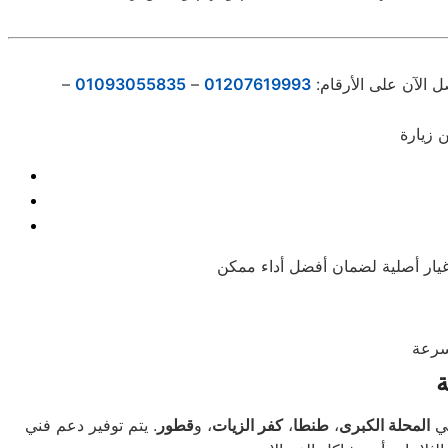
ل الآن على الأرقام:
01207619993
–
01093055835
–
ة
في
المحلة الكبرى
،
طنطا
،
كفر الزيات
، و
قطور
. يتم توفير دعم فني