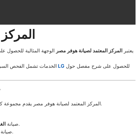
المركز 
يعتبر
المركز المعتمد لصيانة هوفر مصر
الوجهة المثالية للحصول على
للحصول على شرح مفصل حول
موقع موقع شركة LG
الخدمات تشمل الفحص السريع
خ
المركز المعتمد لصيانة هوفر مصر يقدم مجموعة كاملة من الخدمات لجميع أنواع الأجهزة المنزلية، مع فنيين متخصصين وأدوات متقدمة لضمان جودة الإصلاح وسرعة الأداء.
بأنواعها المختلفة مع فحص شامل للأعطال الكهربائية والميكانيكية.
صيانة
الغ
مع استبدال القطع التالفة وضمان التبريد المثالي.
صيانة