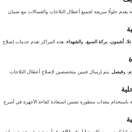
نة يقدم حلولًا سريعة لجميع أعطال الثلاجات والغسالات مع ضمان
ة
تلا
،
أشمون
،
بركة السبع
، و
الشهداء
. هذه المراكز تقدم خدمات إصلاح
ة
م
، و
فيصل
. يتم إرسال فنيين متخصصين لإصلاح أعطال الثلاجات
لية
لة باستخدام معدات متطورة تضمن استعادة كفاءة الأجهزة في أسرع
ة
ية. إذا كنت من سكان
بنها
أو
شبرا الخيمة
، أو تبحث عن خدمة صيانة