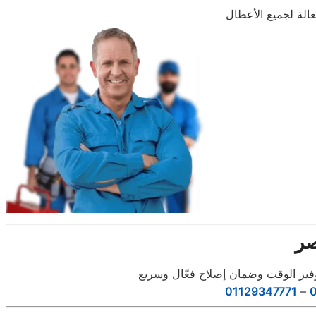
صر
01129347771
–