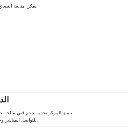
للحصول على حلول سريعة وفعالة لجميع الأعطال.
يمكن متابعة النصائ
الد
يتميز المركز بخدمة دعم فني متاحة على مدار الساعة. العملاء يمكنهم استشارة الخبراء قبل زيارة الفني لتوفير الوقت وضمان إصلاح فعّال وسريع.
.
للتواصل المباشر وح