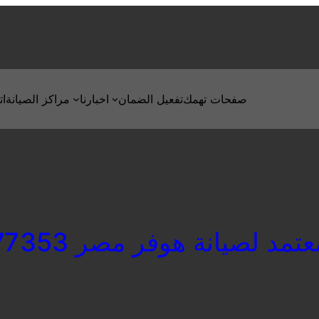
صفحات تهمك
تفعيل الضمان
اخبارنا
مراكز الصيانة
ات
د لصيانة هوفر مصر 01283377353