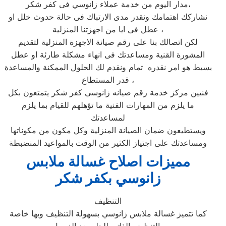
مدار اليوم من خدمة عملاء زانوسي فى كفر شكر،
نشاركك اهتمامك ونقدر مدى الارتباك فى حالة حدوث خلل او
عطل فى ايا من اجهزتنا المنزلية ،
لكن اتصالك بنا على رقم صيانة الاجهزة المنزلية لتقديم
المشورة القنية ومساعدتك فى انهاء مشكلة طارئة او عطل
بسيط هو امر نقدره تمام ونقدم لك الحلول الممكنة والمساعدة
قدر المستطاع ،
فنيين مركز خدمة رقم صيانه زانوسي كفر شكر يتمتعون بكل
ما يلزم من المهارات الفنية ما تؤهلهم للقيام بما يلزم
لمساعدتك
ويستطيعون ضمان الصيانة المنزلية وكل مكون من مكوناتها
ومساعدتك على اجتياز الكثير من الوقت بالمواعيد المنضبطة
مميزات اصلاح غسالة ملابس
زانوسي بكفر شكر
التنظيف
كما تتميز غسالة ملابس زانوسي بسهولة التنظيف وبها خاصة