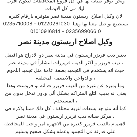
ونحن نوفر صيانة لها في كل فروع المحافظات لتكون اقرب
اليك في كل الاوقات
لان وكيل اصلاح اريستون مدينة نصر متوفره بارقام كثيره
تستطيع تواصل معنا بها وهيا 01220261030 – 0235710008
0 0235699066 – 01010916814
وكيل اصلاح اريستون مدينة نصر
يعتبر ديب فريزر اريستون في مدينة نصر ذو الادراج هو افضل
ديب فريزر و اكثر الديب فريزرات انتشاراً في مدينة نصر ،
حيث انه يستخدم في التجميد بصفة عامة مثل تجميد اللحوم
والدواجن والاطعمة المختلفة ،
وما يميزه عن غيره من الديب فريزرات انه نو فروست وهذا
يعني انه يذيب الثلج المتراكم بشكل ألي ودون تدخل يدوي من
المستخدم ،
كما أنه متواجد بسعات لتريه مختلفة ، كل ذلك قمنا بذكره في
مركز صيانه ديب فريزر اريستون في مدينة نصر ،
الاهتمام بالديب فريزر كغيره من الاجهزة امر واجب للمحافظة
علي قدرتة في التجميد وعمله بشكل صحيح وسليم