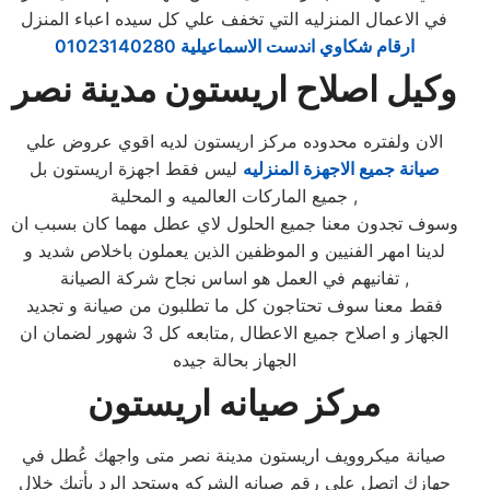
في الاعمال المنزليه التي تخفف علي كل سيده اعباء المنزل
ارقام شكاوي اندست الاسماعيلية 01023140280
وكيل اصلاح اريستون مدينة نصر
الان ولفتره محدوده مركز اريستون لديه اقوي عروض علي
صيانة جميع الاجهزة المنزليه
ليس فقط اجهزة اريستون بل
جميع الماركات العالميه و المحلية ,
وسوف تجدون معنا جميع الحلول لاي عطل مهما كان بسبب ان
لدينا امهر الفنيين و الموظفين الذين يعملون باخلاص شديد و
تفانيهم في العمل هو اساس نجاح شركة الصيانة ,
فقط معنا سوف تحتاجون كل ما تطلبون من صيانة و تجديد
الجهاز و اصلاح جميع الاعطال ,متابعه كل 3 شهور لضمان ان
الجهاز بحالة جيده
مركز صيانه اريستون
صيانة ميكروويف اريستون مدينة نصر متى واجهك عُطل في
جهازك اتصل على رقم صيانه الشركه وستجد الرد يأتيك خلال