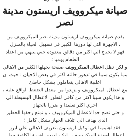
صيانة ميكروويف اريستون مدينة
نصر
يقدم صيانة ميكروويف اريستون مدينة نصر الميكروويف من
الاجهزة التي لها دورها الكبير في تسهيل الحياة بالمنزل ،
فهو لا يحتاج الي اكثر من دقائق معدودة حتي ينتهي من اعداد
الطعام يوميا ؛
و لكن تظل
اعطال الميكروويف
صفحة يجهلها الكثير من الاهالي
مما يكون سببا في تدهور حالته اكثر في بعض الاحيان ؛ حيث ان
اغلبية الاهالي يتعاملون بشكل خاطئ
مع اعطال الميكروويف و يزيدوا من معدل الضغط الواقع عليه ،
و هذا يكون سببا اكثر من كافي لتطور الاعطال البسيطة الي
اخري اكثر تعقيدا و ضررا بالجهاز
و حتي نضح حدا لاعطال الميكروويف ، و نمنع زحفها الخطير
الذي يهدف الي اتلاف الجهاز بشكل كامل ؛
فقد اهتممنا في توكيل اريستون بتعريف الاهالي علي ابرز
اعطال اجهزة الميكروويف ، ليكن لديهم الخبرة الكافية حول