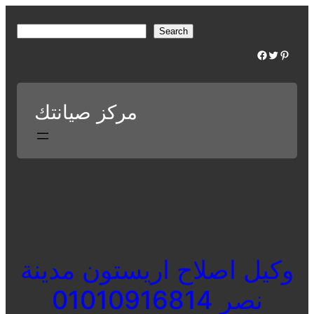
Skip
to
S
Search
content
e
Facebook
Twitter
Pinterest
a
r
c
مركز صيانتك
h
وكيل اصلاح اريستون مدينة
نصر 01010916814