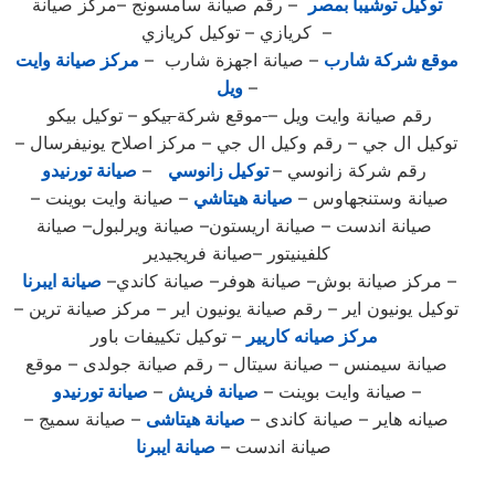
توكيل توشيبا بمصر
– رقم صيانة سامسونج –مركز صيانة
كريازي – توكيل كريازي –
موقع شركة شارب
– صيانة اجهزة شارب –
مركز صيانة وايت
–
ويل
رقم صيانة وايت ويل –
موقع شركة
ب
يكو – توكيل بيكو
توكيل ال جي – رقم وكيل ال جي – مركز اصلاح يونيفرسال –
رقم شركة زانوسي –
توكيل زانوسي
–
صيانة تورنيدو
صيانة وستنجهاوس –
صيانة هيتاشي
– صيانة وايت بوينت –
صيانة اندست – صيانة اريستون– صيانة ويرلبول– صيانة
كلفينيتور –صيانة فريجيدير
–
مركز صيانة بوش– صيانة هوفر– صيانة كاندي–
صيانة ايبرنا
توكيل يونيون اير – رقم صيانة يونيون اير – مركز صيانة ترين –
مركز صيانه كاريير
– توكيل تكييفات باور
صيانة سيمنس – صيانة سيتال – رقم صيانة جولدى – موقع
–
صيانة وايت بوينت –
صيانة فريش
–
صيانة تورنيدو
صيانه هاير – صيانة كاندى –
صيانة هيتاشى
– صيانة سميج –
صيانة اندست –
صيانة ايبرنا