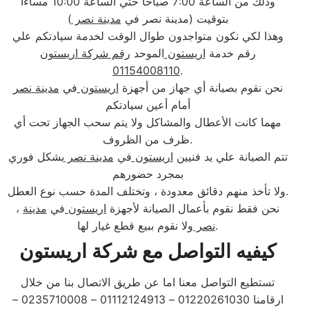
وذلك من الساعة 7:00 صباحاً حتي الساعة 10:00 مساءاً
بتوقيت (مدينة نصر في
مدينة نصر
)
وهذا لكي نكون متواجدون طوال الوقت لخدمة سيادتكم علي
رقم خدمة
اريستون
الموحد
رقم شركة اريستون
01154008110
.
نحن نقوم بصيانة أي جهاز من أجهزة
اريستون
في
مدينة نصر
أمام أعين سيادتكم
مهما كانت الأعطال والمشاكل ولا يتم سحب الجهاز تحت أي
ظرف من الظروف.
تتم الصيانة علي يد فنيين
اريستون
في
مدينة نصر
بشكل فوري
بمجرد حضورهم
ولا تأخذ منهم دقائق معدودة ، وتختلف المدة حسب نوع العطل.
، نحن فقط نقوم بأعمال الصيانة لأجهزة
اريستون
في
مدينة
ولا نقوم ببيع قطع غيار لها.
نصر
كيفيه التواصل مع شركة اريستون
تستطيع التواصل معنا اما عن طريق الاتصال بنا من خلال
ارقامنا 01220261030 – 01112124913 – 0235710008 –