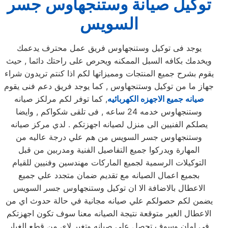
توكيل صيانة وستنجهاوس جسر
السويس
يوجد فى توكيل وستنجهاوس فريق عمل محترف يدعمك
ويخدمك بكافه السبل الممكنه ويحرص على راحتك دائما , حيث
يقوم بشرح جميع المنتجات ومميزاتها لكم اذا كنتم تريدون شراء
جهاز ما من توكيل وستنجهاوس , كما يوجد فريق دعم فنى يقوم
صيانه جميع الاجهزه الكهربائيه
, كما توفر لكم مرلكز صيانه
وستنجهاوس خدمه 24 ساعه , فى تلقى شكواكم , وايضا
يصلكم الفنيين الى منزل لصيانه اجهزتكم . لدي مركز صيانه
وستنجهاوس جسر السويس من هم علي درجة عاليه من
المهارة ويدركوا جميع التفاصيل الفنية ومدربين من قبل
التوكيلات الرسمية لجميع الماركات مهندسين وفنيين للقيام
بجميع اعمال الصيانه مع تقديم ضمان متجدد علي جميع
الاعطال بالاضافة الا ان توكيل وستنجهاوس جسر السويس
يضمن لكم حصولكم علي صيانه مجانية في حالة حدوث اي من
الاعطال الغير متوقعة نتيجة الصيانه معنا سوف تكون اجهزتكم
في امان وسوف تحصل علي صيانه وتغير لاي من قطع الغيار