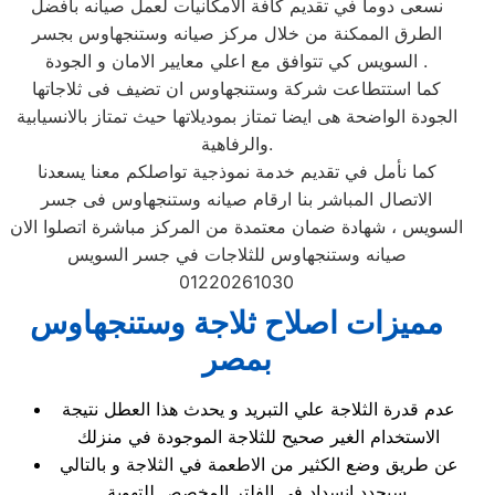
نسعى دوما في تقديم كافة الامكانيات لعمل صيانه بأفضل
الطرق الممكنة من خلال مركز صيانه وستنجهاوس بجسر
السويس كي تتوافق مع اعلي معايير الامان و الجودة .
كما استتطاعت شركة وستنجهاوس ان تضيف فى ثلاجاتها
الجودة الواضحة هى ايضا تمتاز بموديلاتها حيث تمتاز بالانسيابية
والرفاهية.
كما نأمل في تقديم خدمة نموذجية تواصلكم معنا يسعدنا
الاتصال المباشر بنا ارقام صيانه وستنجهاوس فى جسر
السويس ، شهادة ضمان معتمدة من المركز مباشرة اتصلوا الان
صيانه وستنجهاوس للثلاجات في جسر السويس
01220261030
مميزات اصلاح ثلاجة وستنجهاوس
بمصر
عدم قدرة الثلاجة علي التبريد و يحدث هذا العطل نتيجة
الاستخدام الغير صحيح للثلاجة الموجودة في منزلك
عن طريق وضع الكثير من الاطعمة في الثلاجة و بالتالي
سيحدد انسداد في الفلتر المخصص للتهوية.