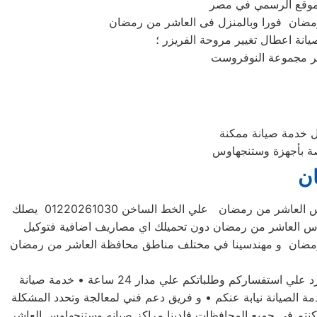
انة اعطال تغيير مروحة الفريزر ؛
 خدمة صيانة ممكنة
اصة بأجهزة وستنجهاوس
ن
للحفاظ علي جهازك وستنجهاوس العاشر من رمضان فضلاً اتصل بخدمة صيانة اعطال وستنجهاوس العاشر من رمضان علي الخط الساخن 01220261030 يصلك
وس العاشر من رمضان دون تحميلك اي مصاريف اضافية فتوكيل
رمضان و مهندسينا في مختلف مناطق محافظة العاشر من رمضان
توكيل صيانه وستنجهاوس العاشر من رمضان لديه تعاقد مع جميع وكلاء الاجهزة الكهربية والالكترونية في مصر • فريق مخصص للرد علي استفساركم وطلباتكم علي مدار 24 ساعة • خدمة صيانة
ة الصيانة نيابة عنكم • و فريق دعم فني لمعالجة وتحدد المشكلة
نتم في جميع المحافظات فلدينا مراكز صيانه وستنجهاوس العاشر