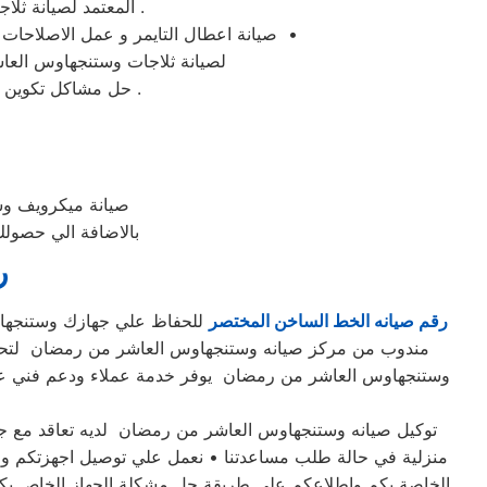
المعتمد لصيانة ثلاجات وستنجهاوس فى العاشر من رمضان وغيرها من المحافظات و الموقع الرسمي في مصر .
صيانة اعطال التايمر و عمل الاصلاحات اللازمة للدائرة الكهربائية و تصليح غسالات وستنجهاوس العاشر من رمضان فورا وبالمنزل فى العاشر من رمضان •
لصيانة ثلاجات وستنجهاوس العاش
حل مشاكل تكوين الثلج ؛ تركيب موتور الثلاجة ؛ شحن الفريون ؛ تغيير الثرموستات ؛ تغيير مجموعة النوفروست .
صيانة ميكرويف وس
بالاضافة الي حصولك
ر
رقم صيانه الخط الساخن المختصر
مندوب من مركز صيانه وستنجهاوس العاشر من رمضان لتحديد
وستنجهاوس العاشر من رمضان يوفر خدمة عملاء ودعم فني عل
منزلية في حالة طلب مساعدتنا • نعمل علي توصيل اجهزتكم وصيا
الخاصة بكم واطلاعكم علي طريقة حل مشكلة الجهاز الخاص بكم