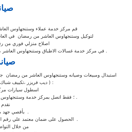
صيان
قم مركز خدمة عملاء وستنجهاوس العاشر من رمضان المع
لتوكيل وستنجهاوس العاشر من رمضان في العاشر من رمضان يمكنك ا
اصلاح منزلي فوري من رق
في مركز خدمة غسالات الاطباق وستنجهاوس العاشر من رمضان كل ماعليكم هو الاتصال المباشر علي رقم توكيل صيانة ماكينات وستنجهاوس العاشر من رمضان المعتمد في مصر .
صيان
،بوتاجاز ،ميكروويف ،غسالة ملابس ،غسالة اطباق ،شاشة lcd ، شاشة led ، ديب فريزر ،تكييف شباك ،تكييف اسبليت ، دراير ) :
اسطول سيارات مركز
؛ فقط اتصل بمركز خدمة وستنجهاوس العاشر من رمضان ولمزيد من الاستفسارات كلمنا علي رقم توكيل وستنجهاوس العاشر من رمضان المختصر .
نقدم 
بأقصي جهد ممكن وباسطة توكيل وستنجهاوس العاشر من رمضان– الخط الساخن 01210999852 .
الحصول على ضمان معتمد علي رقم الخط الساخن من خلال تواصلكم مع الرقم المختصر لصيانه وستنجهاوس العاشر من رمضان بالعاشر من رمضان .
من خلال التوا