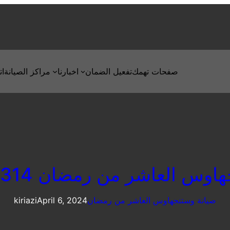
صفحات تهمك
تفعيل الضمان
اخبارنا
مراكز الصيانة
ات
س العاشر من رمضان 01095999314
صيانة وستنجهاوس العاشر من رمضان
April 6, 2024
kiriazi