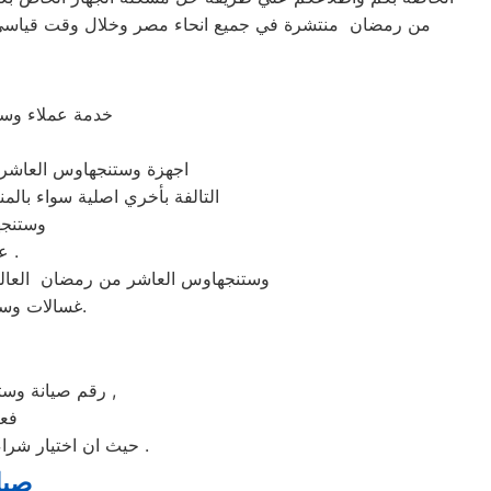
من رمضان منتشرة في جميع انحاء مصر وخلال وقت قياسي سو
خدمة عملاء وس
اجهزة وستنجهاوس العاشر م
التالفة بأخري اصلية سواء بالم
وستنجه
على الخط الساخن لصيانه وستنجهاوس العاشر من رمضان 01095999314 .
وستنجهاوس العاشر من رمضان العالمي
غسالات وستنجهاوس العاشر من رمضان من مركز الخدمة المعتمد رقم تليفون 01010916814.
رقم صيانة وستنجهاوس الساخن بالعاشر من رمضان عامل التكلفة من اهم عوامل نجاح عملية الاصلاح ,
فعن
حيث ان اختيار شراء جهاز جديد بضمان لمدة خمس سنوات علي الاقل و بيع الجهاز القديم يكون هو الاختيار الأمثل .
صيا