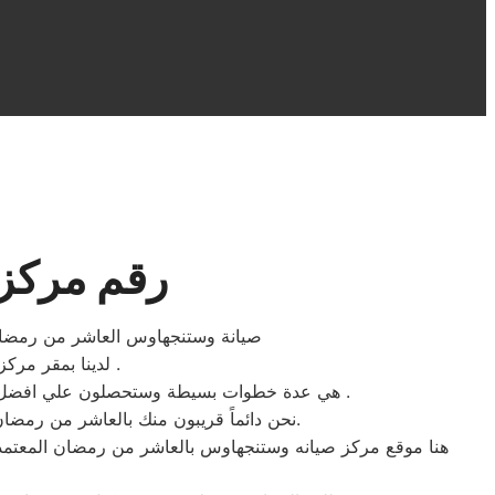
رقم مركز
صيانة وستنجهاوس العاشر من رمضان
لدينا بمقر مركز صيانه وستنجهاوس العاشر من رمضان ستجدون سهولة الخدمة لتواجد المكونات الاصلية .
هي عدة خطوات بسيطة وستحصلون علي افضل خدمات اصلاح الاجهزة الكهربائية المنزلية وستنجهاوس بحد اقصي اربعة وعشرون ساعة بجميع احياء العاشر من رمضان .
نحن دائماً قريبون منك بالعاشر من رمضان والمناطق المحيطة، نحن بجانبك لتقديم الدعم الفني والمشورة وضمان إصلاح سريع، فقط ثق بنا وبكفائتنا المهنية.
هنا موقع مركز صيانه وستنجهاوس بالعاشر من رمضان المعتمد ل