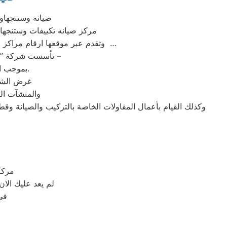
صيانه وستنجها
| مركز صيانه تكييفات وست
وتقدم عبر موقعها ارقام مراكز الصيانة,خدمة العملاء رقم صيانه وستنجهاوس العاشر من رمضان ؛ تليفون وستنجهاوس العاشر من رمضان …
تأسست شركة ” وستنجهاوس العاشر من رمضان ” شركة مساهمة مصرية – وفقا لأحكام قوانين الاستثمار –
بموجب القرار رقم 125 لسنة 1976 الصادر من وزارة الاقتصاد والدولة للتعاون الاقتصادي.
غرض الشرك
والمنشآت الص
وكذلك القيام بأعمال المقاولات الخاصة بالتركيب والصيانة وقط
مركز
لم يعد عليك الا
في