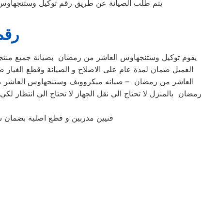
يتم طلب الصيانة عن طريق رقم توكيل وستنجهاوس الموحد 0235699066 أو الموقع الالكترونى او الارقام المبينة بالموقع . يتم خلال دقائق تسجيل
رقم
يقوم توكيل وستنجهاوس العاشر من رمضان بصيانة جميع منتجا
العميل ضمان لمدة عام على الاصلاح و الصيانة وقطع الغيا
العاشر من رمضان – صيانه ميكروويف وستنجهاوس العاشر 
رمضان بالمنزل لا تحتاج الي نقل الجهاز لا تحتاج الي انتظار 
فنيين مدربين و قطع اصلية بضمان 