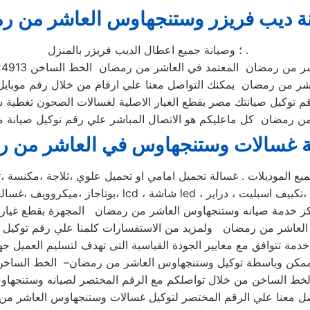
ة ديب فريزر وستنجهاوس العاشر من ر
؛ وصيانة جميع اعطال الديب فريزر بالمنزل .
تمد في العاشر من رمضان الخط الساخن 01112124913 وفي حال انشغال الرقم المختصر
لتواصل معنا علي ارقام من خلال رقم موبايل 01096922100 فنحن دائما نسعد بتلقى اتصالاتك
م توكيل صيانتك مصر بقطع الغيار الاصلية لغسالات الصحون تغطية
ة غسالات وستنجهاوس في العاشر من 
 خدمة صيانه وستنجهاوس العاشر من رمضان المجهزة بقطع غيار اص
خدمة تتوافق مع معايير الجودة القياسية التى تهدف لتسليم العميل جه
صل معنا علي الرقم المختصر لتوكيل غسالات وستنجهاوس العاشر 