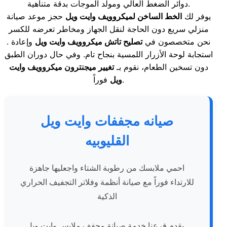
دوائر الضغط العالي ومولد الموجات بدقة متناهية.
يوفر لك
الخط الساخن لميكروويف وايت ويل
حجز موعد صيانة
منزلي سريع دون الحاجة لنقل الجهاز ومخاطر تعرضه للكسر
. نحن متخصصون في
تصليح تاتش ميكروويف وايت ويل
وإعادة
استجابة لوحة الأزرار اللمسية بنجاح تام. وفي حال دوران الطبق
دون تسخين الطعام، نقوم بـ
تغيير ميجنترون ميكروويف وايت
فوراً.
ويل
صيانه مجففات وايت ويل
القليوبيه
احمي ملابسك من رطوبة الشتاء واجعليها جاهزة
للارتداء فوراً مع صيانة أنظمة وفلاتر التجفيف الحراري
الذكية
. يقدم فرعنا خدمة صيانة مجفف ملابس وايت ويل