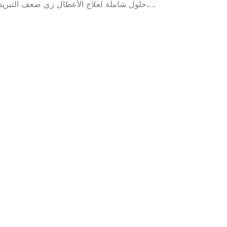
حلول شاملة لعلاج الأعطال زي ضعف التبريد،…