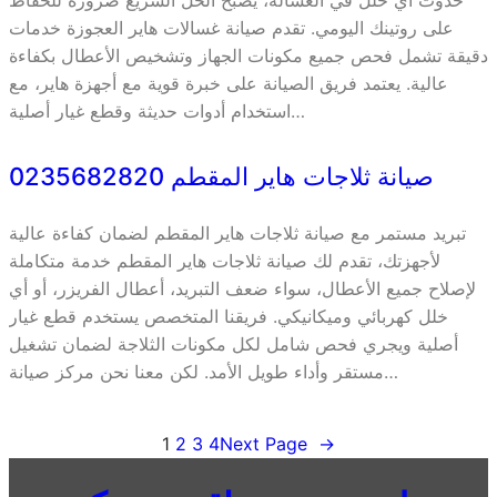
حدوث أي خلل في الغسالة، يصبح الحل السريع ضرورة للحفاظ
على روتينك اليومي. تقدم صيانة غسالات هاير العجوزة خدمات
دقيقة تشمل فحص جميع مكونات الجهاز وتشخيص الأعطال بكفاءة
عالية. يعتمد فريق الصيانة على خبرة قوية مع أجهزة هاير، مع
استخدام أدوات حديثة وقطع غيار أصلية…
صيانة ثلاجات هاير المقطم 0235682820
تبريد مستمر مع صيانة ثلاجات هاير المقطم لضمان كفاءة عالية
لأجهزتك، تقدم لك صيانة ثلاجات هاير المقطم خدمة متكاملة
لإصلاح جميع الأعطال، سواء ضعف التبريد، أعطال الفريزر، أو أي
خلل كهربائي وميكانيكي. فريقنا المتخصص يستخدم قطع غيار
أصلية ويجري فحص شامل لكل مكونات الثلاجة لضمان تشغيل
مستقر وأداء طويل الأمد. لكن معنا نحن مركز صيانة…
1
2
3
4
Next Page
→