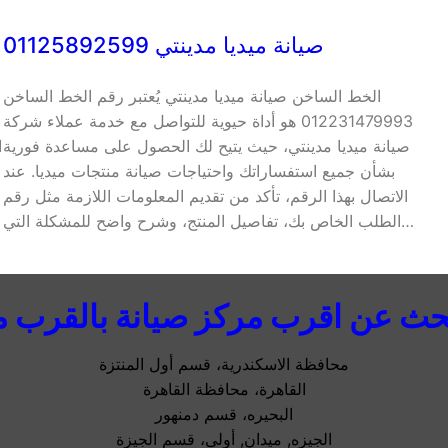
صيانة ميديا مدينتي 01125892599
الخط الساخن صيانة ميديا مدينتي يُعتبر رقم الخط الساخن
012231479993 هو أداة حيوية للتواصل مع خدمة عملاء شركة
صيانة ميديا مدينتي، حيث يتيح لك الحصول على مساعدة فورية
ا
بشأن جميع استفساراتك واحتياجات صيانة منتجات ميديا. عند
الاتصال بهذا الرقم، تأكد من تقديم المعلومات اللازمة مثل رقم
الطلب الخاص بك، تفاصيل المنتج، وشرح واضح للمشكلة التي…
حث عن اقرب مركز صيانة بالقرب م
محافظة الاسكندرية، قسم أول المنتزة
القاهرة، محافظة القاهرة
البحيره، قسم دمنهور
الجيزه, ميدان, أولى، قسم الجيزة