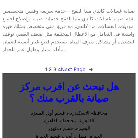
صيانة غسالات كاندي منيا القمح – خدمة سريعة وفنيين متخصصين
تقدم صيانة غسالات كاندي منيا القمح خدمات صيانة وإصلاح لجميع
موديلات الغسالات من كاندي، مع فريق فني متخصص يمتلك خبرة
واسعة في التعامل مع الأعطال المختلفة مثل ضعف العصر، توقف
التشغيل، أو مشاكل صرف المياه. نستخدم قطع غيار أصلية لضمان
أداء ممتاز وطول عمر للجهاز،…
1
2
3
4
Next Page
→
هل تبحث عن اقرب مركز
صيانة بالقرب منك ؟
محافظة الاسكندرية، قسم أول المنتزة
القاهرة، محافظة القاهرة
البحيره، قسم دمنهور
الجيزه, ميدان, أولى، قسم الجيزة