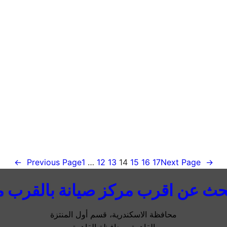
←
Previous Page
1
…
12
13
14
15
16
17
Next Page
→
حث عن اقرب مركز صيانة بالقرب م
محافظة الاسكندرية، قسم أول المنتزة