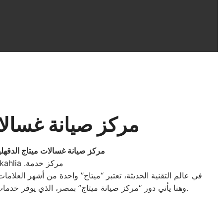
مركز صيانة غسالات
مركز صيانة غسالات ميتاج الدقهلي
مراكز صيانة ميتاج الدقهلية 01095999314. رقم مراكز صيانة ميتاج الدقهلية. maytag Dakahlia .مركز خدمة
في عالم التقنية الحديثة، تعتبر “ميتاج” واحدة من أشهر العلامات
وهنا يأتي دور “مركز صيانة ميتاج” بمصر، الذي يوفر خدمات صيانة عالية الجودة لمختلف منتجات “ميتاج”. في هذا المقال، سوف نستعرض بعض المعلومات حول هذا المركز وخدماته المتميزة.