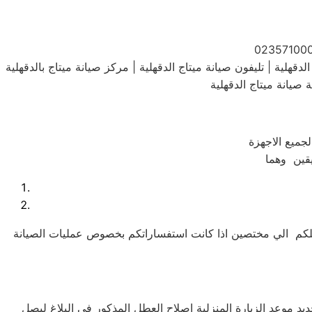
قهلية | تليفون صيانة ميتاج الدقهلية | مركز صيانة ميتاج بالدقهلية
ويلكم الي مختصين اذا كانت استفساراتكم بخصوص عمليات الصيانة
وعد الزيارة المنزلية اصلاح العطل المذكور فى البلاغ ليصل