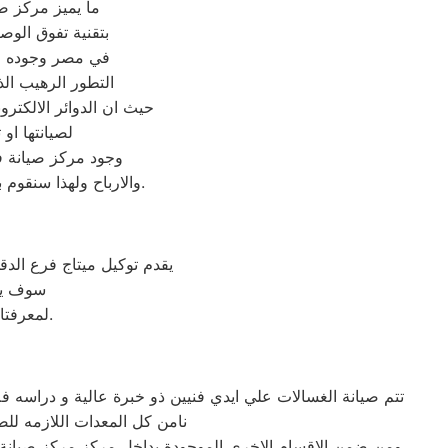
ما يميز مركز ص
بتقنية تفوق الو
في مصر وجوده فا
التطور الرهيب ال
حيث ان الدوائر الالكترو
لصيانتها او
وجود مركز صيانة ف
والارباح ولهذا سنقوم بعرض دراسة جدوى استرشادية لهذا المشروع لتوضيح مدى جدواة وكيفية تنفيذة بشكل مناسب.
يقدم توكيل ميتاج فرع الدق
سوف يتم
لمعرفتا الضالعه فى مجال الصيانة وبخبرات اكثر من 30 عام متواصل فى عطاء مستمر.
تتم صيانة الغسالات علي ايدي فنيين ذو خبرة عالية و دراسه فل
نامن كل المعدات اللازمه للصيانة باحدث تكن
ومن ضمن الاقسام الاخري الموجودة بداخل مركز مركز صيانة 