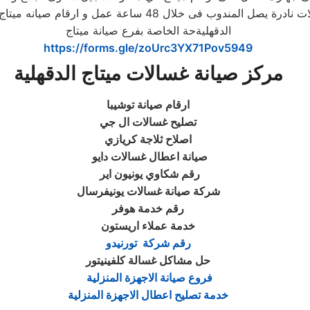
المندوب الخاص بالصيانة فى 24 ساعة عمل فقط و فى حالات نادر
الدقهليةحة الخاصة بفرع صيانة ميتاج
https://forms.gle/zoUrc3YX71Pov5949
مركز صيانة غسالات ميتاج الدقهلية
ارقام صيانة توشيبا
تصليح غسالات ال جي
اصلاح ثلاجة كريازي
صيانة اعطال غسالات دايو
رقم شكاوي يونيون اير
شركة صيانة غسالات يونيفرسال
رقم خدمة هوفر
خدمة عملاء اريستون
رقم شركة تورنيدو
حل مشاكل غسالة كلفينيتور
فروع صيانة الاجهزة المنزلية
خدمة تصليح اعطال الاجهزة المنزلية