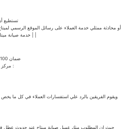
تستطيع أن 
أو محادثة ممثلي خدمة العملاء على رسائل الموقع الرسمي لميتاج و 
| خدمة صيانة ميتاج الدقهلية | صيانة ميتاج الدقهلية | توكيل صيانة ميتاج الدقهلية | شركة صيانة ميتاج الدقهلية |
ضمان 100٪ على كافة قطع الغيار لمدة عام كامل والصيانة ولدينا فحص مجاني لجميع الاجهزة
مركز خدمة ميتاج يضم فريق من موظفي خدمة العملاء المنقسمين الي فريقين وهما :
ويقوم الفريقين بالرد علي استفسارات العملاء في كل ما يخص 
حيث ان المطلوب منك عميل صيانة ميتاج عند حدوث عطل فى جه