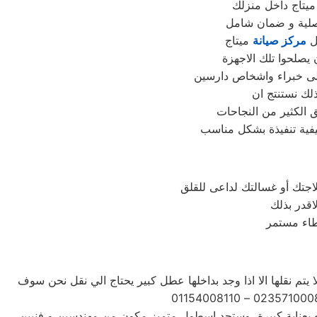
ميتاج داخل منزلك
اصلية و ضمان شامل
خل
مركز صيانة
ميتاج
يصلحوا تلك الاجهزة
ج الى خبراء واشخاص دارسين
ذلك نستنتج ان
 الكثير من النجاحات
لاجتك أو غسالتك لداعى للقلق
اقدر بذلك
يتم نقلها الا اذا وجد بداخلها عطل كبير يحتاج الي نقل نحن سوف
ده بعناية كبيرة، وستجد اسطول متميز مكون من مهندسين و فنيين