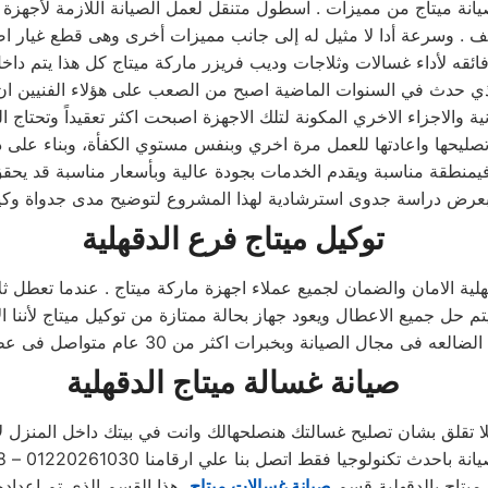
يانة ميتاج من مميزات . اسطول متنقل لعمل الصيانة اللازمة لأجهزة 
صف . وسرعة أدا لا مثيل له إلى جانب مميزات أخرى وهى قطع غيار 
ئقه لأداء غسالات وثلاجات وديب فريزر ماركة ميتاج كل هذا يتم دا
ذي حدث في السنوات الماضية اصبح من الصعب على هؤلاء الفنيين ان 
نية والاجزاء الاخري المكونة لتلك الاجهزة اصبحت اكثر تعقيداً وتحتا
 تصليحها واعادتها للعمل مرة اخري وبنفس مستوي الكفأة، وبناء على 
يمنطقة مناسبة ويقدم الخدمات بجودة عالية وبأسعار مناسبة قد يحقق
توكيل
ميتاج
فرع
الدقهلية
هلية الامان والضمان لجميع عملاء اجهزة ماركة ميتاج . عندما تعطل ث
 حل جميع الاعطال ويعود جهاز بحالة ممتازة من توكيل ميتاج لأننا ال
صيانة غسالة
ميتاج
الدقهلية
ا تقلق بشان تصليح غسالتك هنصلحهالك وانت في بيتك داخل المنزل لا 
ولوجيا فقط اتصل بنا علي ارقامنا 01220261030 – 0235710008 – 01154008110
ميتاج بالدقهلية قسم
صيانة غسالات ميتاج
، هذا القسم الذي تم إعدا