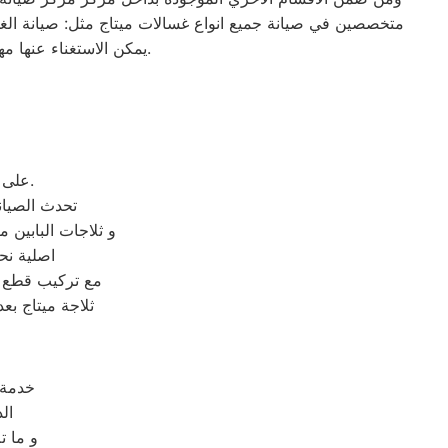
متخصصين في صيانة جميع انواع غسالات ميتاج مثل: صيانة الغسال
يمكن الاستغناء عنها مهما تكلف الأمر، ولذلك يجب إسناد هذه المهمة الي مركز صيانة ميتاج لانه يعرف أهمية هذا الجهاز.
على صيانة ثلاجات ميتاج بالمنزل و يوجد ايضا فروع صيانه قريبة لمنزلك اينما كنت.
تحدث الصيان
و ثلاجات البابين م
اصلية نح
مع تركيب قطع غ
ثلاجة ميتاج بع
،خدمة
ال
و ما ت