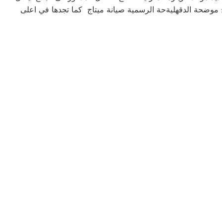
ة يصل المندوب فى خلال 48 ساعة عمل و ارقام صيانه ميتاج موضحة الدقهليةحة الرسمية صيانة ميتاج كما تجدها في اعلى