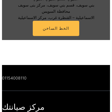
بني سويف، قسم بني سويف، مركز بنى سويف
محافظة السويس
الاسماعيلية – القنطرة غرب، مركز الاسماعيلية
الخط الساخن
01154008110
مركز صيانتك