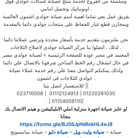
وسلسلة من الفروع لخدمة منتج لصيانة غسالات جولدي فوق
اوتوماتيك وتحميل امامي .
بفريق عمل يعي تماما اهمية أسم صيانة جولدي اشمون العالمية
وبمخازن قطع غيار للحفاظ علي منتجات جولدي دائما بالمقدمة
.
نحن ملتزمون بتقديم خدمة بأسعار محددة وترضي عملائنا دائما
. لذلك ، اتصلوا بنا مركز الصيانة جولدي لاصلاح الثلاجات
المعتمد في مصر عودة للصفحة الرئيسية » لصيانة جولدي مصر
في حال انشغال رقم الخط الساخن شرفونا بالاتصال علي دائما
ولذلك يمكنكم التواصل معنا علي رقم خدمة عملاء صيانة
جولدي للثلاجات فى اشمون .
للاستفسار اتصل بينا ||
023710008 | 01112124913 | 01220261030
| 01154008110|
لو عايز صيانة اجهزة منزلية املي الابليكيشن و هيتم الاتصال بك
‎
مجانا
https://forms.gle/BJ56JpYeRokHL4eJ8
صيانة
–
صيانة وايت ويل
–
صيانة دايو
–
صيانة سامسونج