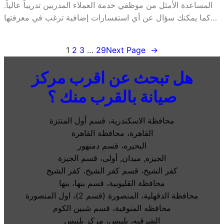
المساعدة الأمثل من موظفي خدمة العملاء المدربين تدريباً عالياً.
كما يمكنك سؤال عن أي استفسارات إضافية ترغب في معرفتها…
1
2
3
…
29
Next Page
→
هل تبحث عن اقرب مركز
صيانة بالقرب منك ؟
محافظة الاسكندرية، قسم أول المنتزة
القاهرة، محافظة القاهرة
البحيره، قسم دمنهور
الجيزه, ميدان, أولى، قسم الجيزة
كفر الشيخ، قسم كفر الشيخ، كفر الشيخ
محافظة القليوبية، قسم بنها، بنها
محافظة الدقهلية، المنصورة (قسم 2)، اول المنصورة
محافظه المنوفية، قسم شبين الكوم
الشرقيه، بلبيس، مركز بلبيس