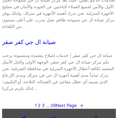
لخدمات الدعم الفني، حيث يعد مركز صيانة ال جي سموحة الخيار
الأول والآمن لجميع العملاء الباحثين عن الجودة والأمان في تصليح
الأجهزة المنزلية. نحن ندرك أهمية الأجهزة في منزلك، ولذلك يوفر
مركز صيانة ال جي سموحة طاقم عمل مدرب على أعلى مستوى
من الكفاءة…
صيانة ال جي كفر صقر
صيانة ال جي كفر صقر | خدمات إصلاح معتمدة ومضمونة يرحب
بكم مركز صيانة ال جي كفر صقر، الوجهة الأولى والحل الأمثل
المعتمد لكافة أعطال الأجهزة المنزلية في محافظة الشرقية. نحن
ندرك تماماً مدى أهمية أجهزة ال جي في منزلك ومدى الإزعاج
الذي يسببه أي عطل مفاجئ في الغسالة، الثلاجة، أو التكييف؛
لذلك يلتزم مركزنا…
1
2
3
…
29
Next Page
→