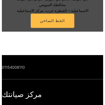
محافظة السويس
الاسماعيلية – القنطرة غرب، مركز الاسماعيلية
الخط الساخن
01154008110
مركز صيانتك