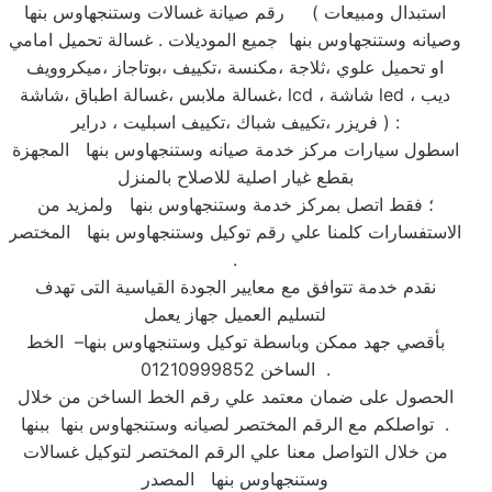
رقم صيانة غسالات وستنجهاوس بنها ( استبدال ومبيعات
وصيانه وستنجهاوس بنها جميع الموديلات . غسالة تحميل امامي
او تحميل علوي ،ثلاجة ،مكنسة ،تكييف ،بوتاجاز ،ميكروويف
،غسالة ملابس ،غسالة اطباق ،شاشة lcd ، شاشة led ، ديب
فريزر ،تكييف شباك ،تكييف اسبليت ، دراير ) :
اسطول سيارات مركز خدمة صيانه وستنجهاوس بنها المجهزة
بقطع غيار اصلية للاصلاح بالمنزل
؛ فقط اتصل بمركز خدمة وستنجهاوس بنها ولمزيد من
الاستفسارات كلمنا علي رقم توكيل وستنجهاوس بنها المختصر
.
نقدم خدمة تتوافق مع معايير الجودة القياسية التى تهدف
لتسليم العميل جهاز يعمل
بأقصي جهد ممكن وباسطة توكيل وستنجهاوس بنها– الخط
الساخن 01210999852 .
الحصول على ضمان معتمد علي رقم الخط الساخن من خلال
تواصلكم مع الرقم المختصر لصيانه وستنجهاوس بنها ببنها .
من خلال التواصل معنا علي الرقم المختصر لتوكيل غسالات
وستنجهاوس بنها المصدر