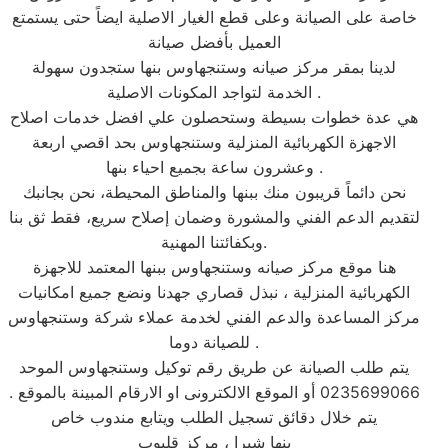
خاصة على الصيانة وعلى قطع الغيار الاصلية ايضاً حتى يستمتع
العميل بأفضل صيانة
لدينا بمقر مركز صيانه وستنجهاوس بنها ستجدون سهولة
الخدمة لتواجد المكونات الاصلية .
هي عدة خطوات بسيطة وستحصلون علي افضل خدمات اصلاح
الاجهزة الكهربائية المنزلية وستنجهاوس بحد اقصي اربعة
وعشرون ساعة بجميع احياء بنها .
نحن دائماً قريبون منك ببنها والمناطق المحيطة، نحن بجانبك
لتقديم الدعم الفني والمشورة وضمان إصلاح سريع، فقط ثق بنا
وبكفائتنا المهنية.
هنا موقع مركز صيانه وستنجهاوس ببنها المعتمد للاجهزة
الكهربائية المنزلية ، نبذل قصاري جهدنا ونضع جميع امكانيات
مركز المساعدة والدعم الفني لخدمة عملاء شركة وستنجهاوس
للصيانة دوما .
يتم طلب الصيانة عن طريق رقم توكيل وستنجهاوس الموحد
0235699066 أو الموقع الالكترونى او الارقام المبينة بالموقع .
يتم خلال دقائق تسجيل الطلب ويتابع مندوب خاص
بنها شبرا ، مركز قليوب