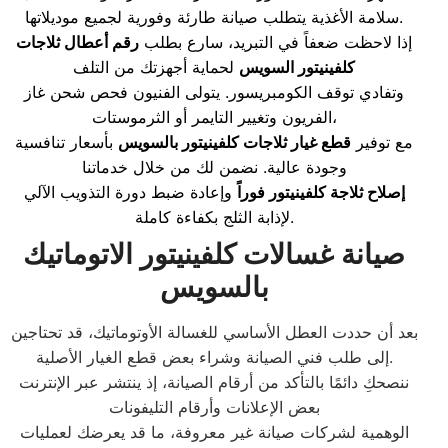
سلامة الأغذية يتطلب صيانة طارئة وفورية لجميع موديلاتها.
إذا لاحظت ضعفاً في التبريد، سارع بطلب
رقم أعطال ثلاجات
كلفينيتور السويس
لحماية أجهزتك من التلف
وتفادي توقف الكومبريسور. يتولى الفنيون فحص شحن غاز
الفريون وتغيير التايمر أو الثرموستات،
مع توفير
قطع غيار ثلاجات كلفينيتور بالسويس
بأسعار تنافسية
وجودة عالية. نضمن لك من خلال خدماتنا
إصلاح ثلاجة كلفينيتور فوراً
وإعادة ضبط دورة التذويب الآلي
لإذابة الثلج بكفاءة كاملة.
صيانة غسالات كلفينيتور الاتوماتيك
بالسويس
بعد أن حددت العطل الأساسي للغسالة الأوتوماتيك، قد تحتاجين
إلى طلب فني الصيانة وشراء بعض قطع الغيار الأصلية.
ننصحكِ دائمًا بالتأكد من أرقام الصيانة، إذ ينتشر عبر الإنترنت
بعض الإعلانات وأرقام التليفونات
الوهمية لشركات صيانة غير معروفة، ما قد يعرضك لعمليات