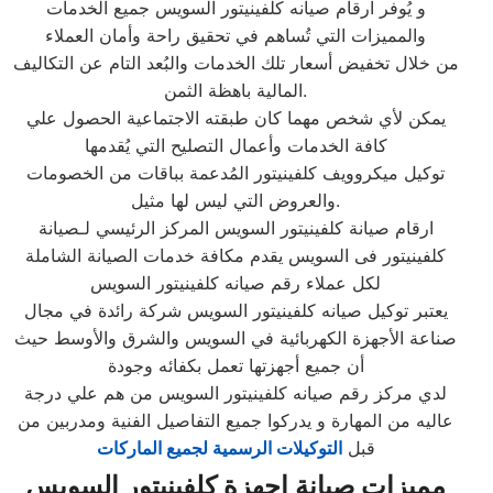
و يُوفر ارقام صيانه كلفينيتور السويس جميع الخدمات
والمميزات التي تُساهم في تحقيق راحة وأمان العملاء
من خلال تخفيض أسعار تلك الخدمات والبُعد التام عن التكاليف
المالية باهظة الثمن.
يمكن لأي شخص مهما كان طبقته الاجتماعية الحصول علي
كافة الخدمات وأعمال التصليح التي يُقدمها
توكيل ميكروويف كلفينيتور المُدعمة بباقات من الخصومات
والعروض التي ليس لها مثيل.
ارقام صيانة كلفينيتور السويس المركز الرئيسي لـصيانة
كلفينيتور فى السويس يقدم مكافة خدمات الصيانة الشاملة
لكل عملاء رقم صيانه كلفينيتور السويس
يعتبر توكيل صيانه كلفينيتور السويس شركة رائدة في مجال
صناعة الأجهزة الكهربائية في السويس والشرق والأوسط حيث
أن جميع أجهزتها تعمل بكفائه وجودة
لدي مركز رقم صيانه كلفينيتور السويس من هم علي درجة
عاليه من المهارة و يدركوا جميع التفاصيل الفنية ومدربين من
قبل
التوكيلات الرسمية لجميع الماركات
مميزات صيانة اجهزة كلفينيتور السويس