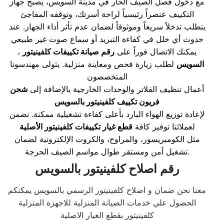
مع دخول فصل الصيف الحار في مدينة السويس، يصبح جهاز
التكييف عنصراً رئيسياً لراحة أسرتك، وتوقفه المفاجئ
يتطلب تدخلاً سريعاً وموثوقاً لضمان عدم تأثر أداء الجهاز. عند
حدوث أي خلل في كفاءة التبريد أو سماع صوت غير طبيعي
، يمكنك الاتصال فوراً على
رقم صيانة تكييفات كلفينيتور
السويس
لطلب زيارة فحص ومعاينة منزلية. يتولى مهندسونا
المتخصصون
أعمال تنظيف الفلاتر والوحدات الخارجية بالإضافة إلى
شحن
فريون تكييف كلفينيتور بالسويس
لإعادة توزيع الهواء البارد بأعلى كفاءة تشغيلية ممكنة. نضمن
لعملائنا توفير كافة
قطع غيار تكييفات كلفينيتور الأصلية
مثل الكومبريسور، والمراوح، والكروت الإلكترونية لضمان
تشغيل آمن ومستقر طوال مواسم الصيف الحرجة.
رقم اصلاح كلفينيتور بالسويس
معنا نحن ضمان و اصلاح كلفينيتور الرسمي بالسويس يمكنكم
الحصول علي خدمات الصيانة المنزلية للاجهزة المنزلية
كلفينيتور بقطع الغيار الاصلية