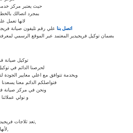
حيث يعتبر مركز خدمة
بمجرد اتصالك بالخط
لانها تعمل ع
اتصل بنا
علي رقم تليفون صيانة فريجيد
بضمان توكيل فريجيدير المعتمد عبر الموقع الرسمي لمعرفة 
توكيل صيانة فر
لحرصنا الدائم في توكيل
وبخدمة تتوافق مع اعلي معايير الجودة 
فتواصلكم الدائم معنا يسعدنا ف
ونحن في مركز صيانة فري
و نولي عملائنا
تعد ثلاجات فريجيدير هي أهم الأجهزة الكهربائية التي توفرها الشركة و أكثرها مبيعاً بين بقية المنتجات الأخرى,
لأنها قوية جداً في عمليات التبريد و تتضمن بعض التقنيات المتميزة كتقنية الانفلتر,