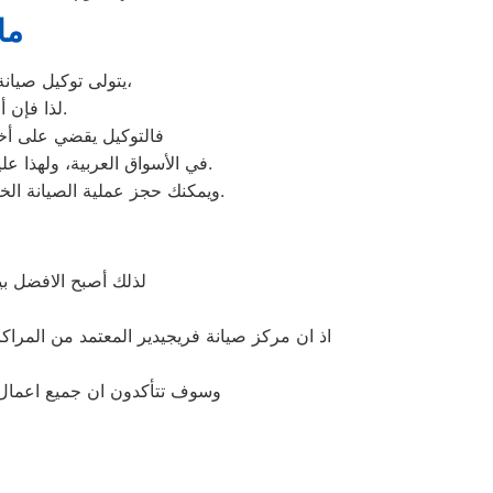
ما
يتولى توكيل صيانة فريجيدير خدمة تصليح جميع أعطال أجهزة فريجيدير من ثلاجات وغسالات وديب فريزرات،
لذا فإن أي أعطال ستواجهك في جهازك سيتغلب توكيل فريجيدير عليها بأعلى جودة ممكنة.
فالتوكيل يقضي على أخط
عند مواجهة أي مشكلة في أجهزتك ليقدم لك الصيانة المتكافئة.
في الأسواق العربية، ولهذا عل
وسيتم تقديمها لك في غضون 24 ساعة فقط.
ويمكنك حجز عملية الصيانة ا
لذلك أصبح الافضل ب
اذ ان مركز صيانة فريجيدير المعتمد من المراك
وسوف تتأكدون ان جميع اعمال ص