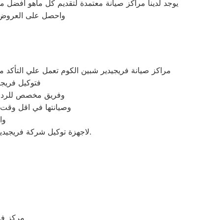
يوجد لدينا مراكز صيانة معتمدة لتقديم كل ماهو افضل 
واحصل على العروض و
مراكز صيانة فريجيدير شبين الكوم تعمل علي التأك
فتوكيل فريجي
وفريق مخصص للرد علي كافة اسئلتكم علي م
وصيانتها في اقل وقت 
وا
لاجهزة توكيل شركة فريجيدير بشبين الكوم اينما كنتم خلال وقت قياسي سوف يصل اليكم مهندسنا لمعاينة العطل وصيانة الجهاز.
مركز فر