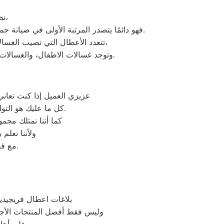
نظرًا لأن توكيل فريجيدير يدرك جيدًا ما يحتاجه العملاء بمحافظة شبين الكوم،
فهو دائمًا يتصدر المرتبة الأولى في صيانة جميع أنواع الغسالات الخاصة بماركة فريجيدير تحت أيدي أنسب المهندسين، مع مراعاة توفير أفضل خدمات الدعم الفنى.
تتعدد الأعطال التي تصيب الغسالات بمختلف فئات الصنع والنوع من غسالات فريجيدير اوتوماتيك، واخرى فوق اوتوماتيك، والنصف اتوماتيك،
وتوجد غسالات الاطفال، والغسالات العادية، ويتمتع مركز خدمة العملاء بوجود مهارة وخبرة عالية لافضل خدمة صيانة لعملاء فريجيدير في مصر.
عزيزي العميل إذا كنت تعان
كل ما عليك هو التواصل معنا على شركة صيانة غسالات اطباق فريجيدير وكيل معتمد لأجهزة فريجيدير في مصر.
كما أننا نمتلك مج
ولأننا نعلم
مع فريق خدمة العملاء لدينا على فروعنا فريجيدير المتوافر على موقعنا الالكتروني.
بلاغات اعطال فريجيدي
وليس فقط أفضل المنتجات الأجه