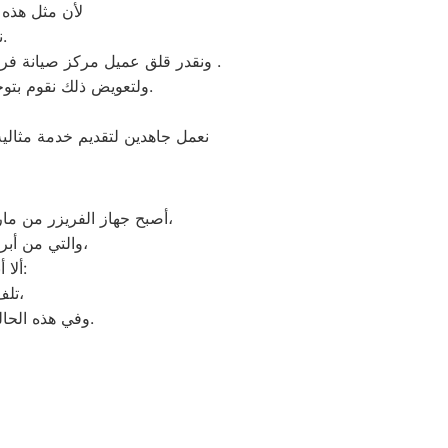
لأن مثل هذه ا
نحن نعرف جيدا مدي التوتر والارتباك عند حدوث عطل في ثلاجة فريجيدير.
ونقدر قلق عميل مركز صيانة فريجيدير شبين الكوم ونثمن وقته. لذلك عادة هناك بعض المحافظات لايوجد بها فروع لنا اوالفرع تحت الانشاء .
ولتعويض ذلك نقوم بتوجية خطوط سير منظمة من المقر الرئيسي لمركز صيانة فريجيدير شبين الكوم لتلك المحافظات.
نعمل جاهدين لتقديم خدمة مثالية
أصبح جهاز الفريزر من ماركة فريجيدير من الأجهزة الضرورية داخل كافة البيوت، وفقًا لمميزات ديب فريزر فريجيدير العديدة،
والتي من أبرزها حفظ الطعام لفترات طويلة، وتعدد موديلاته المختلفة، وبالرغم من مميزاته العديدة،
ألا أنه من المحتمل حدوث بعض الأعطال التي تتطلب الصيانة، ومن هذه الأعطال:
تلف التايمر، أو مشكلة في الترموستات، أو السخان، أو عطل بالدائرة الكهربائية،
وفي هذه الحالة يجب عليك الاتصال بخدمة ديب فريزر فريجيدير شبين الكوم لعمل الإصلاحات اللازمة.