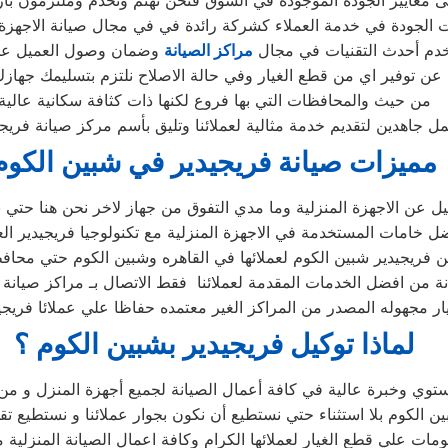
 معايير الجودة الموجودة في السوق فنحن نهتم ونخدم وملتزمون بارض
 الجودة في خدمة العملاء كشركة رائدة في في مجال صيانة الاجهزة ا
دم أحدث التقنيات في مجال
مراكز الصيانة
وضمان وصول العميل على
عن توفير اي من قطع الغيار وفي حالة الاصلاح نلتزم بتسليمك جهازك
من حيث والمحافظات التي بها فروع لكنها ذات كثافة سكانية عالية
مل جاهدين لتقديم خدمة مثالية لعملائنا وتليق بأسم مركز صيانة فريجي
مميزات صيانة فريجيدير في شبين الكوم
ميل عن الاجهزة المنزلية وما مدي التفوق من جهاز لاخر نحن هنا حتي 
خامات المستخدمة في الاجهزة المنزلية مع تكنولوجيا فريجيدير العا
فريجيدير شبين الكوم لعملائها في القاهره وشبين الكوم حتي محافظ
انة من افضل الخدمات المقدمة لعملائنا فقط الاتصال بـ مراكز صيانة 
ر مجهوله المصدر من المراكز الغير معتمده حفاظا علي عملائا فريج
لماذا توكيل فريجيدير بشبين الكوم ؟
توي وخبرة عالية في كافة أعمال الصيانة لجميع أجهزة المنزل و من 
كوم بلا استثناء حتي نستطيع أن نكون بجوار عملائنا و نستطيع تقد
مات علي قطع الغيار لعملائها الكرام وكافة اعمال الصيانة المنزلية