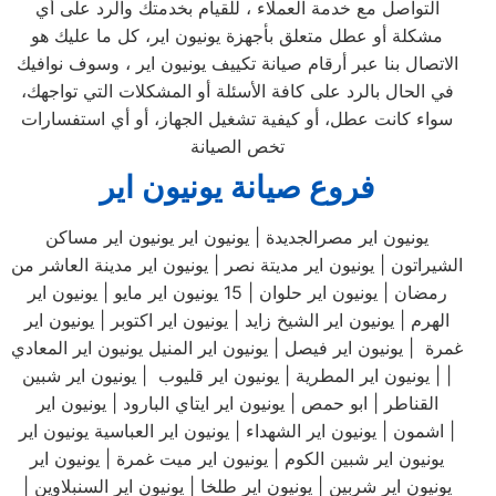
التواصل مع خدمة العملاء ، للقيام بخدمتك والرد على أي
مشكلة أو عطل متعلق بأجهزة يونيون اير، كل ما عليك هو
الاتصال بنا عبر أرقام صيانة تكييف يونيون اير ، وسوف نوافيك
في الحال بالرد على كافة الأسئلة أو المشكلات التي تواجهك،
سواء كانت عطل، أو كيفية تشغيل الجهاز، أو أي استفسارات
تخص الصيانة
فروع صيانة يونيون اير
يونيون اير مصرالجديدة | يونيون اير يونيون اير مساكن
الشيراتون | يونيون اير مديتة نصر | يونيون اير مدينة العاشر من
رمضان | يونيون اير حلوان | 15 يونيون اير مايو | يونيون اير
الهرم | يونيون اير الشيخ زايد | يونيون اير اكتوبر | يونيون اير
غمرة | يونيون اير فيصل | يونيون اير المنيل يونيون اير المعادي
| | يونيون اير المطرية | يونيون اير قليوب | يونيون اير شبين
القناطر | ابو حمص | يونيون اير ايتاي البارود | يونيون اير
اشمون | يونيون اير الشهداء | يونيون اير العباسية يونيون اير |
يونيون اير شبين الكوم | يونيون اير ميت غمرة | يونيون اير
يونيون اير شربين | يونيون اير طلخا | يونيون اير السنبلاوين |