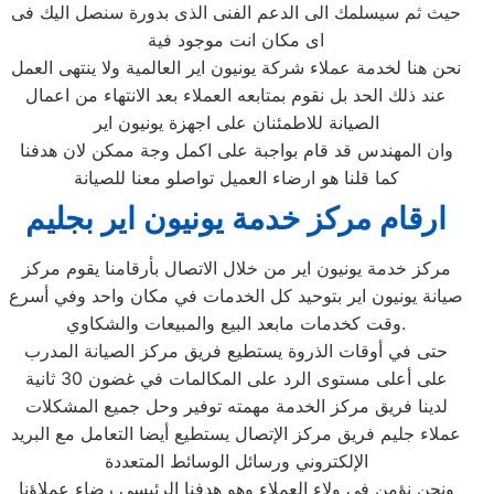
حيث ثم سيسلمك الى الدعم الفنى الذى بدورة سنصل اليك فى
اى مكان انت موجود فية
نحن هنا لخدمة عملاء شركة يونيون اير العالمية ولا ينتهى العمل
عند ذلك الحد بل نقوم بمتابعه العملاء بعد الانتهاء من اعمال
الصيانة للاطمئنان على اجهزة يونيون اير
وان المهندس قد قام بواجبة على اكمل وجة ممكن لان هدفنا
كما قلنا هو ارضاء العميل تواصلو معنا للصيانة
ارقام مركز خدمة يونيون اير بجليم
مركز خدمة يونيون اير من خلال الاتصال بأرقامنا يقوم مركز
صيانة يونيون اير بتوحيد كل الخدمات في مكان واحد وفي أسرع
وقت كخدمات مابعد البيع والمبيعات والشكاوي.
حتى في أوقات الذروة يستطيع فريق مركز الصيانة المدرب
على أعلى مستوى الرد على المكالمات في غضون 30 ثانية
لدينا فريق مركز الخدمة مهمته توفير وحل جميع المشكلات
عملاء جليم فريق مركز الإتصال يستطيع أيضا التعامل مع البريد
الإلكتروني ورسائل الوسائط المتعددة
ونحن نؤمن في ولاء العملاء وهو هدفنا الرئيسي رضاء عملاؤنا