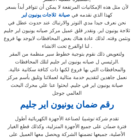
لأن مثل هذه الإمكانيات المرتفعة لا يمكن أن تتوافر أبداً بسعر
كهذا الذي نقدمه في
صيانة ثلاجات يونيون اير
نحن نعرف جيدا مدي التوتر والارتباك عند حدوث عطل في
ثلاجة يونيون اير. ونقدر قلق عميل مركز صيانه يونيون اير جليم
ونثمن وقته. لذلك عادة هناك بعض المحافظات لايوجد بها فروع
لنا اوالفرع تحت الانشاء .
ولتعويض ذلك نقوم بتوجية خطوط سير منظمة من المقر
الرئيسي ل صيانه يونيون اير جليم لتلك المحافظات.
والمحافظات التي بها فروع لكنها ذات كثافة سكانية عالية.
نعمل جاهدين لتقديم خدمة مثالية لعملائنا وتليق بأسم مركز
صيانة يونيون اير في جليم. ابحثوا عنا علي محرك البحث
العالمي جوجل
رقم ضمان يونيون اير جليم
تقدم شركة
توشيبا
لصناعة الأجهزة الكهربائية أطول
فترة
ضمان
على جميع الأجهزة المنزلية، وكذلك قطع الغيار
الأصلية، جميعها تضمنها الشركة ويحصل معها العميل على