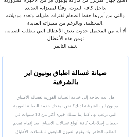
أصبح جهاز الفريزر من ماركة يونيون اير من الأجهزة الضرورية
داخل كافة البيوت، وفقًا لمميزاته العديدة،
والتي من أبرزها حفظ الطعام لفترات طويلة، وتعدد موديلاته
المختلفة، وبالرغم من مميزاته العديدة،
ألا أنه من المحتمل حدوث بعض الأعطال التي تتطلب الصيانة،
ومن هذه الأعطال:
تلف التايمر،
صيانة غسالة اطباق يونيون اير
بالشرقية
هل أنت بحاجة إلى خدمة الصيانة الفورية لغسالة الأطباق
يونيون اير بالشرقية لديك؟ نحن نمنحك خدمة الصيانة الفورية
التي ترغب بها، كما إننا نمتلك خبرة أكثر من 10 سنوات في
خدمات إصلاحات كافة أنواع غسالات الأطباق. بعد إتمام تقديم
الطلب الخاص بك يقوم الفنيون التابعون لـ غسالات الأطباق