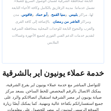
التابعة لمحافظة الشرقية لضمان الوصول السريع للعملاء.
تشمل خدماتنا: مدينة الزقازيق بالكامل وكافة الأحياء التابعة
لها، مراكز
بلبيس
، و
منيا القمح
، و
أبو حماد
، و
فاقوس
، مدن
ومراكز
العاشر من رمضان
، بالإضافة إلى كافة القرى
والعزب والنجوع التابعة للوحدات المحلية بمحافظة الشرقية
لتقديم خدمات الدعم الفني الفوري لجميع الأجهزة وغسالات
الملابس
خدمة عملاء يونيون اير بالشرقية
للتواصل المباشر مع خدمة عملاء يونيون اير بفرع الشرقية،
يمكنك الاتصال بالرقم المخصص للخط الساخن. يسعد مركز
صيانة يونيون اير مصر الشرقية استقبال اتصالاتكم والرد على
جميع استفساراتكم بكفاءة عالية ومهنية. كما يمكنك أيضًا زيارة
الموقع الرسمي ليونيون اير مصر للحصول على معلومات