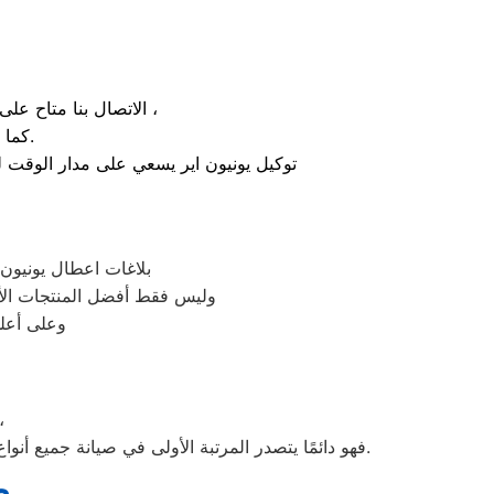
الاتصال بنا متاح على الدوام من خلال رقم صيانة يونيون اير الارضي او بالضغط علي ايقونة الهاتف ثم الاتصال ،
كما يوجد ايضاً ارقام تليفون يونيون اير الموجودة بصفحة التواصل مع عملائنا.
توكيل يونيون اير يسعي على مدار الوقت ل
بلاغات اعطال يونيون 
وليس فقط أفضل المنتجات الأ
وعلى أعلى
نظرًا لأن وكلاء يونيون اير يدرك جيدًا ما يحتاجه العملاء بم
فهو دائمًا يتصدر المرتبة الأولى في صيانة جميع أنواع الغسالات الخاصة بماركة صيانه يونيون اير السادات تحت أيدي أنسب السادات، مع مراعاة توفير أفضل خدمات الدعم الفنى.
ص