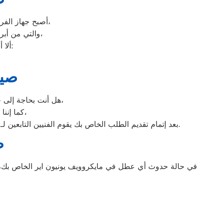
أصبح جهاز الفريزر من ماركة يونيون اير من الأجهزة الضرورية داخل كافة البيوت، وفقًا لمميزاته العديدة،
والتي من أبرزها حفظ الطعام لفترات طويلة، وتعدد موديلاته المختلفة، وبالرغم من مميزاته العديدة،
ألا أنه من المحتمل حدوث بعض الأعطال التي تتطلب الصيانة، ومن هذه الأعطال:
صيا
هل أنت بحاجة إلى خدمة الصيانة الفورية لغسالة الأطباق لديك؟ نحن نمنحك خدمة الصيانة الفورية التي ترغب بها،
كما إننا نمتلك خبرة أكثر من 10 سنوات في خدمات إصلاحات كافة أنواع غسالات الأطباق،
بعد إتمام تقديم الطلب الخاص بك يقوم الفنيين التابعين لـ غسالات الاطباق ، بعمل معاينة بالمنزل لتحديد العطل، ثم القيام ب اصلاح غسالات اطباق يونيون اير دون سحب الجهاز إلى الوكلاء.
ص
في حالة حدوث أي عطل في مايكروويف يونيون اير الخاص بك، ع