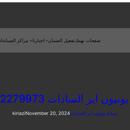
صفحات تهمك
تفعيل الضمان
اخبارنا
مراكز الصيانة
ات
يون اير السادات 01092279973
صيانة يونيون اير السادات
November 20, 2024
kiriazi