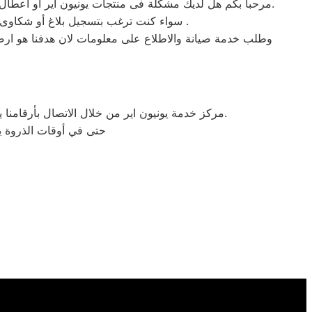
مرحبا بكم هل لديك مشكلة فى منتجات يونيون اير أو أعطال في منتجات يونيون اير التى تتطلب الدعم الفنى أو هل لديك سؤال؟ يمكننا المساعدة بسهولة لاننا أفضل خدمة عملاء صيانة فى مصر.
سواء كنت ترغب بتسجيل بلاغ أو شكاوى صيانة بالمنتج الخاص بك أو التواصل مع أحد ممثلي خدمة العملاء أو طلب خدمة صيانة الخاصة بمنتجات يونيون اير .
وطلب خدمة صيانة والاطلاع على معلومات لان هدفنا هو ارضاء 
مركز خدمة يونيون اير من خلال الاتصال بأرقامنا يقوم مركز صيانة يونيون اير بتوحيد كل الخدمات في مكان واحد وفي أسرع وقت كخدمات مابعد البيع والمبيعات والشكاوي.
حتى في أوقات الذروة يس