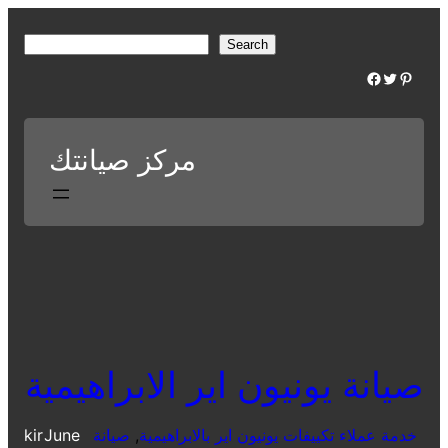
Skip
to
S
Search
content
e
Facebook
Twitter
Pinterest
a
r
c
مركز صيانتك
h
صيانة يونيون اير الابراهيمية
خدمة عملاء تكييفات يونيون اير بالابراهيمية
, 
صيانة
June
kir