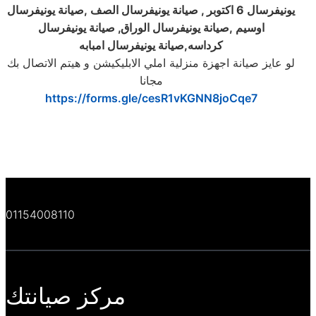
يونيفرسال 6 اكتوبر , صيانة يونيفرسال الصف ,صيانة يونيفرسال
اوسيم ,صيانة يونيفرسال الوراق, صيانة يونيفرسال
كرداسه,صيانة يونيفرسال امبابه
لو عايز صيانة اجهزة منزلية املي الابليكيشن و هيتم الاتصال بك
مجانا
https://forms.gle/cesR1vKGNN8joCqe7
01154008110
مركز صيانتك