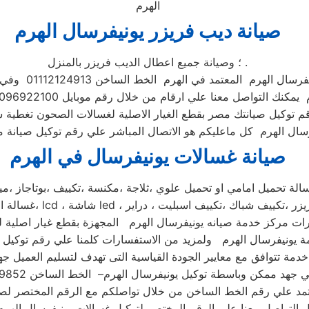
الهرم
صيانة ديب فريزر يونيفرسال الهرم
؛ وصيانة جميع اعطال الديب فريزر بالمنزل .
معتمد في الهرم الخط الساخن 01112124913 وفي حال انشغال الرقم المختصر
عنا علي ارقام من خلال رقم موبايل 01096922100 فنحن دائما نسعد بتلقى اتصالاتكم
م توكيل صيانتك مصر بقطع الغيار الاصلية لغسالات الصحون تغطية
صيانة غسالات يونيفرسال في الهرم
ت مركز خدمة صيانه يونيفرسال الهرم المجهزة بقطع غيار اصلية لل
خدمة تتوافق مع معايير الجودة القياسية التى تهدف لتسليم العميل جه
 التواصل معنا علي الرقم المختصر لتوكيل غسالات يونيفرسال الهر