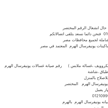
 شاملة لجميع محافظات مصر
رقم صيانة غسالات يونيفرسال الهرم ( استبدال ومبيعات وصيانه يونيفرسال الهرم جميع الموديلات . غسالة تحميل امامي او تحميل علوي ،ثلاجة ،مكنسة ،تكييف ،بوتاجاز ،ميكروويف ،غسالة ملابس
اصلاح بالمنزل
از يعمل
م المصدر