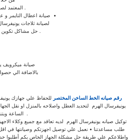
المعتمد لصيانة ثلاجات يونيفرسال فى الهرم وغيرها من المحافظات و الموقع الرسمي في مصر .
صيانة اعطال التايمر و عمل الاصلاحات اللازمة للدائرة الكهربائية و تصليح غسالات يونيفرسال الهرم فورا وبالمنزل فى الهرم •
لصيانة ثلاجات يونيفرسال
حل مشاكل تكوين الثلج ؛ تركيب موتور الثلاجة ؛ شحن الفريون ؛ تغيير الثرموستات ؛ تغيير مجموعة النوفروست .
صيانة ميكرويف ي
بالاضافة الي حصولك
رقم صيانه الخط الساخن المختصر
يونيفرسال الهرم لتحديد العطل واصلاحه بالمنزل او نقل الج
الساعة وبتنسيق كامل بين عملاء يونيفرسال الهرم و مهندسينا في مختلف مناطق محافظة الهرم .
طلب مساعدتنا • نعمل علي توصيل اجهزتكم وصيانتها في اقل و
واطلاعكم علي طريقة حل مشكلة الجهاز الخاص بكم أطلبوا خدما