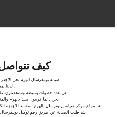
كيف تتواصل 
صيانة يونيفرسال الهرم نحن الاجدر ع
لدينا بمقر مركز صيانه يونيفرسال الهرم ستجدون سهولة الخدمة لتواجد المكونات الاصلية .
هي عدة خطوات بسيطة وستحصلون علي افضل خدمات اصلاح الاجهزة الكهربائية المنزلية يونيفرسال بحد اقصي اربعة وعشرون ساعة بجميع احياء الهرم .
نحن دائماً قريبون منك بالهرم والمناطق المحيطة، نحن بجانبك لتقديم الدعم الفني والمشورة وضمان إصلاح سريع، فقط ثق بنا وبكفائتنا المهنية.
هنا موقع مركز صيانه يونيفرسال بالهرم المعتمد للاجهزة الكهربائية المنزلية ، نبذل قصاري جهدنا ونضع جميع امكانيات مركز المساعدة والدعم الفني لخدمة عملاء شركة يونيفرسال للصيانة دوما .
يتم طلب الصيانة عن طريق رقم توكيل يونيفرسال الموحد 0235699066 أو الموقع الالكترونى او الارقام المبينة بالموقع . يتم خلال دقائق تسجيل ا