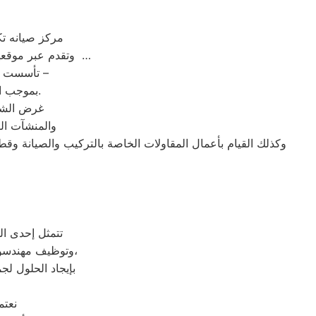
ص
| مركز صيانه
وتقدم عبر موقعها ارقام مراكز الصيانة,خدمة العملاء رقم صيانه يونيفرسال الهرم ؛ تليفون يونيفرسال الهرم …
تأسست شركة ” يونيفرسال الهرم ” شركة مساهمة مصرية – وفقا لأحكام قوانين الاستثمار –
بموجب القرار رقم 125 لسنة 1976 الصادر من وزارة الاقتصاد والدولة للتعاون الاقتصادي.
غرض الشرك
والمنشآت الص
وكذلك القيام بأعمال المقاولات الخاصة بالتركيب والصيانة وقط
تتمثل إحدى ال
وتوظيف مهندسون متخصصون بـ خدمة عملاء يونيفرسال للرد علي إستفسارات العملاء في الوقت المحدد،
بإيجاد الحلول لج
: نع