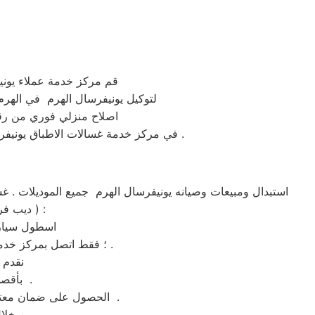
قم مركز خدمة عملاء يونيفرسال الهرم ال
لتوكيل يونيفرسال الهرم في الهرم يمكنك التواصل م
اصلاح منزلي فوري من رق
في مركز خدمة غسالات الاطباق يونيفرسال الهرم كل ماعليكم هو الاتصال المباشر علي رقم توكيل صيانة ماكينات يونيفرسال الهرم المعتمد في مصر .
،غسالة اطباق ،شاشة lcd ، شاشة led ، ديب فريزر ،تكييف شباك ،تكييف اسبليت ، دراير ) :
اسطول سيارا
؛ فقط اتصل بمركز خدمة يونيفرسال الهرم ولمزيد من الاستفسارات كلمنا علي رقم توكيل يونيفرسال الهرم المختصر .
نقدم 
بأقصي جهد ممكن وباسطة توكيل يونيفرسال الهرم– الخط الساخن 01210999852 .
الحصول على ضمان معتمد علي رقم الخط الساخن من خلال تواصلكم مع الرقم المختصر لصيانه يونيفرسال الهرم بالهرم .
من خلال