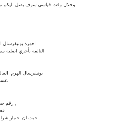
وخلال وقت قياسي سوف يصل اليكم مهند
خ
اجهزة يونيفرسال ال
التالفة بأخري اصلية سوا
يونيفرسال الهرم العال
غسالات يونيفرسال الهرم من مركز الخدمة المعتمد رقم تليفون 01010916814.
رقم صيانة يونيفرسال الساخن بالهرم عامل التكلفة من اهم عوامل نجاح عملية الاصلاح ,
فعن
حيث ان اختيار شراء جهاز جديد بضمان لمدة خمس سنوات علي الاقل و بيع الجهاز القديم يكون هو الاختيار الأمثل .