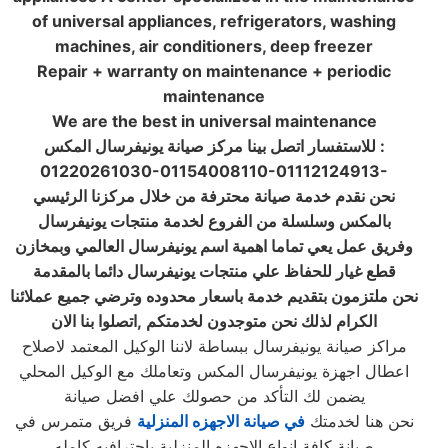
of universal appliances, refrigerators, washing
machines, air conditioners, deep freezer
Repair + warranty on maintenance + periodic
maintenance
We are the best in universal maintenance
للاستفسار اتصل بينا مركز صيانة يونيفرسال المكس :
01220261030-01154008110-01112124913-
نحن نقدم خدمة صيانة محترفة من خلال مركزنا الرئيسي
بالمكس وسلسلة من الفروع لخدمة منتجات يونيفرسال
وفريق عمل يعي تماما اهمية اسم يونيفرسال العالمي وبمخازن
قطع غيار للحفاظ علي منتجات يونيفرسال دائما بالمقدمة
نحن ملتزمون بتقديم خدمة باسعار محدوده وترضي جميع عملائنا
الكرام لذلك نحن متوجدون لخدمتكم ,اتصلوا بنا الان
مراكز صيانة يونيفرسال ببساطة لاننا الوكيل المعتمد لاصلاح
اعطال اجهزة يونيفرسال المكس وتعاملك مع الوكيل المحلي
يضمن لك التأكد من حصولك علي افضل صيانة
نحن هنا لخدمتك
في صيانة الاجهزه المنزلية
فريق متمرس في
صيانة كافة انواع الاجهزه المنزلية باحترافيه كامله