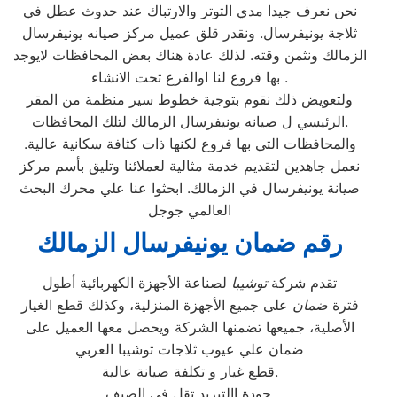
نحن نعرف جيدا مدي التوتر والارتباك عند حدوث عطل في
ثلاجة يونيفرسال. ونقدر قلق عميل مركز صيانه يونيفرسال
الزمالك ونثمن وقته. لذلك عادة هناك بعض المحافظات لايوجد
بها فروع لنا اوالفرع تحت الانشاء .
ولتعويض ذلك نقوم بتوجية خطوط سير منظمة من المقر
الرئيسي ل صيانه يونيفرسال الزمالك لتلك المحافظات.
والمحافظات التي بها فروع لكنها ذات كثافة سكانية عالية.
نعمل جاهدين لتقديم خدمة مثالية لعملائنا وتليق بأسم مركز
صيانة يونيفرسال في الزمالك. ابحثوا عنا علي محرك البحث
العالمي جوجل
رقم ضمان يونيفرسال الزمالك
تقدم شركة
توشيبا
لصناعة الأجهزة الكهربائية أطول
فترة
ضمان
على جميع الأجهزة المنزلية، وكذلك قطع الغيار
الأصلية، جميعها تضمنها الشركة ويحصل معها العميل على
ضمان علي عيوب ثلاجات توشيبا العربي
قطع غيار و تكلفة صيانة عالية.
جودة االتبريد تقل في الصيف.