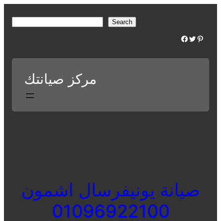
Skip
to
S
Search
content
e
Facebook
Twitter
Pinterest
a
r
c
مركز صيانتك
h
صيانة يونيفرسال اشمون
01096922100