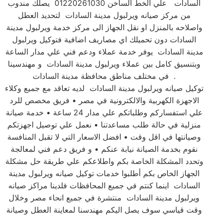
السادات علي الخط الساخن 01220261030 يصلك مندوب
من مركز صيانه ويرلبول مدينة السادات لتحديد العطل
واصلاحه بالمنزل او نقل الجهاز الى مركز خدمة ويرلبول مدينة
السادات دون تحميلك اي مصاريف اضافية فتوكيل ويرلبول
مدينة السادات يوفر خدمة عملاء ودعم فني علي مدار الساعة
وبتنسيق كامل بين عملاء ويرلبول مدينة السادات و مهندسينا
في مختلف مناطق محافظة مدينة السادات .
توكيل صيانه ويرلبول مدينة السادات لديه تعاقد مع جميع وكلاء
الاجهزة الكهربية والالكترونية في مصر • فريق مخصص للرد
علي استفساركم وطلباتكم علي مدار 24 ساعة • خدمة صيانة
منزلية في حالة طلب مساعدتنا • نعمل علي توصيل اجهزتكم
وصيانتها في اقل وقت • افضل الاسعار التي لا تقبل المنافسة
نقوم بخدمة الصيانة نيابة عنكم • و فريق دعم فني لمعالجة
وتحدد المشكلة الخاصة بكم واطلاعكم علي طريقة حل مشكلة
الجهاز الخاص بكم أطلبوا خدمات توكيل صيانه ويرلبول مدينة
السادات اينما كنتم في جميع المحافظات فلدينا مراكز صيانه
ويرلبول مدينة السادات منتشرة في جميع انحاء مصر وخلال
وقت قياسي سوف يصل اليكم مهندسنا لمعاينة العطل وصيانة