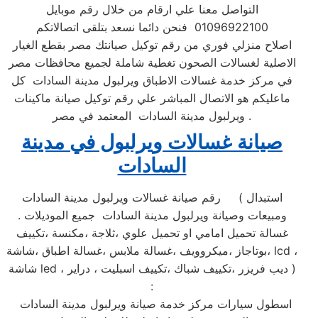
التواصل معنا علي ارقام من خلال رقم موبايل
01096922100 فنحن دائما نسعد بتلقى اتصالاتكم
اصلاح منزلي فوري من رقم توكيل صيانتك مصر بقطع الغيار
الاصلية لغسالات الصحون تغطية شاملة لجميع محافظات مصر
في مركز خدمة غسالات الاطباق ويرلبول مدينة السادات كل
ماعليكم هو الاتصال المباشر علي رقم توكيل صيانة ماكينات
ويرلبول مدينة السادات المعتمد في مصر .
صيانة غسالات ويرلبول في مدينة
السادات
رقم صيانة غسالات ويرلبول مدينة السادات ( استبدال
ومبيعات وصيانة ويرلبول مدينة السادات جميع الموديلات .
غسالة تحميل امامي او تحميل علوي ،ثلاجة ،مكنسة ،تكييف
،بوتاجاز ،ميكروويف ،غسالة ملابس ،غسالة اطباق ،شاشة lcd ،
شاشة led ، ديب فريزر ،تكييف شباك ،تكييف اسبليت ، دراير )
:
اسطول سيارات مركز خدمة صيانة ويرلبول مدينة السادات