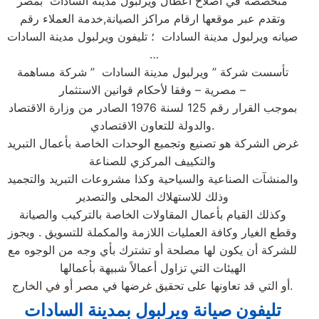
متخصصة في اصلاح اعطال ويرلبول مدينة السادات بمصر
وتقدم عبر موقعها ارقام مراكز الصيانة,خدمة العملاء رقم
صيانه ويرلبول مدينة السادات ؛ تليفون ويرلبول مدينة السادات
…
تأسست شركة ” ويرلبول مدينة السادات ” شركة مساهمة
مصرية – وفقا لأحكام قوانين الاستثمار –
بموجب القرار رقم 125 لسنة 1976 الصادر من وزارة الاقتصاد
والدولة للتعاون الاقتصادي.
غرض الشركة هو تصنيع وتجميع الوحدات الخاصة بأعمال التبريد
والتكييف المركزي للصناعة
والمنشآت الصناعية والسياحية وكذا مشروعات التبريد والتجميد
وذلك للاستهلاك المحلى والتصدير
وكذلك القيام بأعمال المقاولات الخاصة بالتركيب والصيانة
وقطع الغيار وكافة العمليات اللازمة والمكملة للتسويق . ويجوز
للشركة أن يكون لها مصلحة أو تشترك بأي وجه من الوجوه مع
الهيئات التي تزاول أعمالاً شبيهة بأعمالها
أو التي قد تعاونها على تحقيق غرضها في مصر أو في الخارج.
تليفون صيانة ويرلبول بمدينة السادات