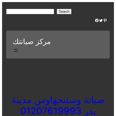
Skip
to
S
Search
content
e
Facebook
Twitter
Pinterest
a
r
c
مركز صيانتك
h
صيانة وستنجهاوس مدينة
بدر 01207619993