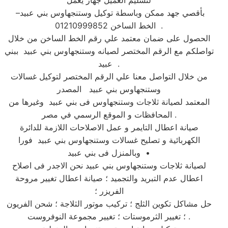
لتسليم العميل جهاز يعمل
بأقصي جهد ممكن وباسطة توكيل وستنجهاوس بني عبيد–
الخط الساخن 01210999852 .
الحصول على ضمان معتمد علي رقم الخط الساخن من خلال
تواصلكم مع الرقم المختصر لصيانه وستنجهاوس بني عبيد ببني
عبيد .
من خلال التواصل معنا علي الرقم المختصر لتوكيل غسالات
وستنجهاوس بني عبيد المصدر
المعتمد لصيانة ثلاجات وستنجهاوس فى بني عبيد وغيرها من
المحافظات و الموقع الرسمي في مصر .
صيانة اعطال التايمر و عمل الاصلاحات اللازمة للدائرة
الكهربائية و تصليح غسالات وستنجهاوس بني عبيد فورا
وبالمنزل فى بني عبيد •
لصيانة ثلاجات وستنجهاوس بني عبيد نحن الاجدر فى اصلاح
اعطال عدم التبريد والتجميد ؛ صيانة اعطال تغيير مروحة
الفريزر ؛
حل مشاكل تكوين الثلج ؛ تركيب موتور الثلاجة ؛ شحن الفريون
؛ تغيير الثرموستات ؛ تغيير مجموعة النوفروست .