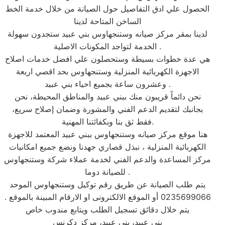
الحصول علي ادق التفاصيل حول الصيانة من خلال خدمة الخط
الساخن المتاحة لدينا
لدينا بمقر مركز صيانه وستنجهاوس بني عبيد ستجدون سهولة
الخدمة لتواجد المكونات الاصلية .
هي عدة خطوات بسيطة وستحصلون علي افضل خدمات اصلاح
الاجهزة الكهربائية المنزلية وستنجهاوس بحد اقصي اربعة
وعشرون ساعة بجميع احياء بني عبيد .
نحن دائماً قريبون منك ببني عبيد والمناطق المحيطة، نحن
بجانبك لتقديم الدعم الفني والمشورة وضمان إصلاح سريع،
فقط ثق بنا وبكفائتنا المهنية.
هنا موقع مركز صيانه وستنجهاوس ببني عبيد المعتمد للاجهزة
الكهربائية المنزلية ، نبذل قصاري جهدنا ونضع جميع امكانيات
مركز المساعدة والدعم الفني لخدمة عملاء شركة وستنجهاوس
للصيانة دوما .
يتم طلب الصيانة عن طريق رقم توكيل وستنجهاوس الموحد
0235699066 أو الموقع الالكترونى او الارقام المبينة بالموقع .
يتم خلال دقائق تسجيل الطلب ويتابع مندوب خاص
بني عبيد، بني عبيد، مركز دكرنس