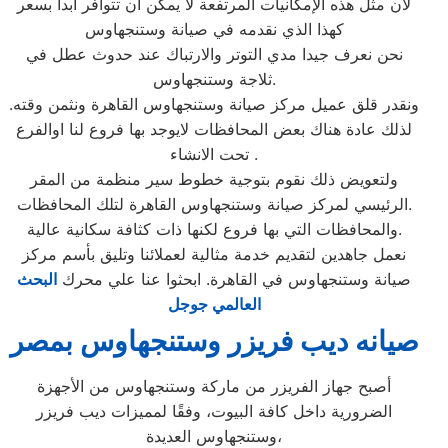
لأن مثل هذه الإمكانيات المرتفعة لا يمكن أن تتوافر أبداً بسعر
كهذا الذي نقدمه في صيانة وستنجهاوس
نحن نعرف جيدا مدي التوتر والارتباك عند حدوث عطل في
ثلاجة وستنجهاوس.
ونقدر قلق عميل مركز صيانة وستنجهاوس القاهرة ونثمن وقته.
لذلك عادة هناك بعض المحافظات لايوجد بها فروع لنا اوالفرع
تحت الانشاء .
ولتعويض ذلك نقوم بتوجية خطوط سير منظمة من المقر
الرئيسي لمركز صيانة وستنجهاوس القاهرة لتلك المحافظات.
والمحافظات التي بها فروع لكنها ذات كثافة سكانية عالية.
نعمل جاهدين لتقديم خدمة مثالية لعملائنا وتليق بأسم مركز
صيانة وستنجهاوس في القاهرة. ابحثوا عنا علي محرك
البحث
العالمي جوجل
صيانه ديب فريزر وستنجهاوس بمصر
أصبح جهاز الفريزر من ماركة وستنجهاوس من الأجهزة
الضرورية داخل كافة البيوت، وفقًا لمميزات ديب فريزر
وستنجهاوس العديدة،